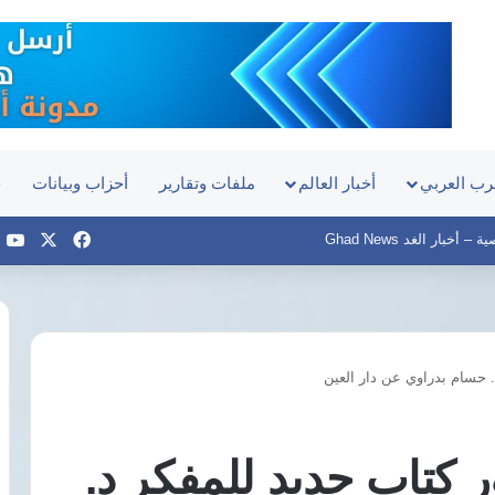
رب العربي
أخبار العالم
ملفات وتقارير
أحزاب وبيانات
ح
‫X
فيسبوك
e
أخبار الغد Ghad News
. حسام بدراوي عن دار العين
الدكتور
محمد
البرادعي:
 كتاب جديد للمفكر د.
الحرب
الأمريكية