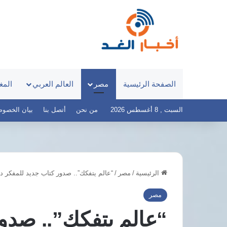
الصفحة الرئيسية
مصر
العالم العربي
المغ
السبت , 8 أغسطس 2026
من نحن
أتصل بنا
بيان الخصوصية – 
الرئيسية
/
مصر
/
“عالم يتفكك”.. صدور كتاب جديد للمفكر د
صر
توقف
لعيني
مفاوضات
مصر
طلق
شباب
“عالم يتفكك”.. صدور
«100
الأهلي
وم
مع