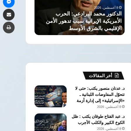
أي
وإبراهيم
7 أغسطس، 2026
مشاركة 
دولة
حسن..
7 أغسطس، 2026
في
أشهر
السعودية: “اتفاقية مكة” لا تستهدف أي
حسن.. أشهر تو
طب
المنطقة
توائم
دولة في المنطقة
الأخضر
عرفها
المستطيل
الأخضر
أخر المقالات
د. عدنان منصور يكتب: حتى لا
تتحوّل المفاوضات اللبنانية ـ
«الإسرائيلية» إلى إدارة أزمة
8 أغسطس، 2026
د. عبد الفتاح طوقان يكتب : ظل
الكوخ الكبير والكلب الأجرب
8 أغسطس، 2026