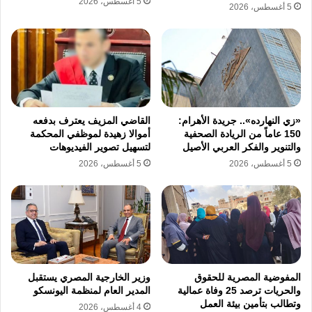
5 أغسطس، 2026
5 أغسطس، 2026
قطاع يدعم الصادرات المصرية
وساهم قطاع البترول والثروة المعدنية في رفع
إجمالي صادرات البلاد بنسبة 14.8%، بمعدل 5.8
مليارات دولار في 2025، منها 3.89 مليارات دولار
للبترول، و1.87 مليار دولار للثروة المعدنية.
«زي النهارده».. جريدة الأهرام:
القاضي المزيف يعترف بدفعه
150 عاماً من الريادة الصحفية
أموالا زهيدة لموظفي المحكمة
وتعكس هذه الخطوة توجهًا رسميًا نحو تحويل قطاع
والتنوير والفكر العربي الأصيل
لتسهيل تصوير الفيديوهات
التعدين إلى أحد روافد النمو الاقتصادي، من خلال
5 أغسطس، 2026
5 أغسطس، 2026
الاعتماد على بيانات حديثة وتقنيات متطورة تقلل
مخاطر الاستثمار وتفتح الباب أمام توسع أكبر في
أعمال الاستكشاف خلال الفترة المقبلة.
المفوضية المصرية للحقوق
وزير الخارجية المصري يستقبل
والحريات ترصد 25 وفاة عمالية
المدير العام لمنظمة اليونسكو
نسخ الرابط
وتطالب بتأمين بيئة العمل
4 أغسطس، 2026