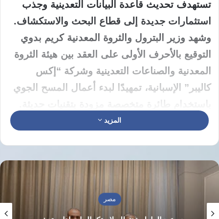
تستهدف تحديث قاعدة البيانات التعدينية وجذب
استثمارات جديدة إلى قطاع البحث والاستكشاف.
وشهد وزير البترول والثروة المعدنية كريم بدوي
التوقيع بالأحرف الأولى على العقد بين هيئة الثروة
المعدنية والصناعات التعدينية وشركة “إكس
كاليبر” الإسبانية، تمهيدًا لبدء أعمال المسح الجوي
باستخدام طائرة متخصصة مزودة بتقنيات حديثة.
أول مسح شامل منذ أكثر من أربعة عقود
المزيد
وأكد وزير البترول أن المشروع يمثل أول مسح
جوي شامل للتعدين يتم تنفيذه في مصر منذ 42
عامًا، موضحًا أن أعمال المسح ستوفر قاعدة
بيانات حديثة وعالية الدقة عن الخامات التعدينية
مصر
في مختلف المناطق المستهدفة.