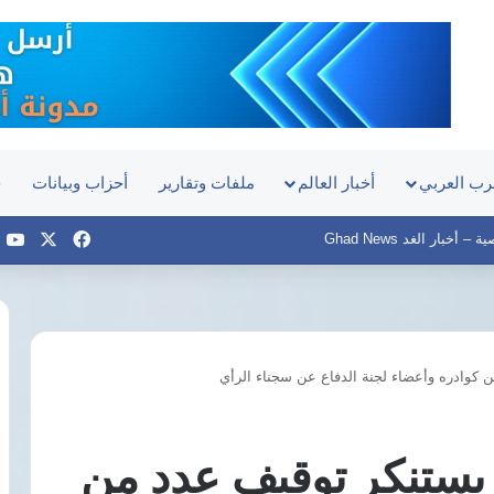
رب العربي
أخبار العالم
ملفات وتقارير
أحزاب وبيانات
ح
‫X
فيسبوك
e
أخبار الغد Ghad News
كوادره وأعضاء لجنة الدفاع عن سجناء الرأي
منتدى
الأعمال
المصري
يستنكر توقيف عدد من
التشادي
يبحث