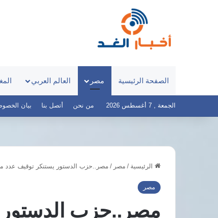
الصفحة الرئيسية
مصر
العالم العربي
المغ
الجمعة , 7 أغسطس 2026
من نحن
أتصل بنا
بيان الخصوصية – 
الرئيسية
/
مصر
/
مصر..حزب الدستور يستنكر توقيف عدد من 
8
مصر
دول
والبرازيل
مصر
عربية
تبحثان
مصر..حزب الدستور 
وإسلامية
تحويل
تدعو
قناة