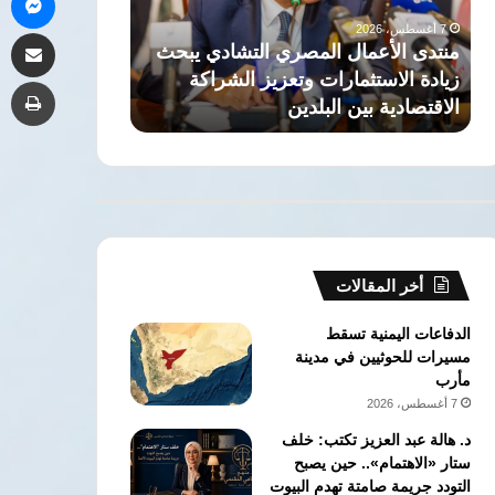
صحة»
طبيبة
7 أغسطس، 2026
7 أغسطس، 2026
مشاركة 
للكشف
نفسية
ث
قصر العيني يطلق «100 يوم صحة»
من هي الدكتو
المبكر
وشريكة
للكشف المبكر عن السرطان والأمراض
نفسية وشريكة
طب
عن
رحلة
المزمنة بالمجان
السياسية
السرطان
عبد
والأمراض
الرحمن
المزمنة
السيد
بالمجان
السياسية
أخر المقالات
الدفاعات اليمنية تسقط
مسيرات للحوثيين في مدينة
مأرب
7 أغسطس، 2026
د. هالة عبد العزيز تكتب: خلف
ستار «الاهتمام».. حين يصبح
التودد جريمة صامتة تهدم البيوت