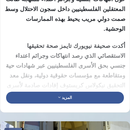
المعتقلين الفلسطينيين داخل سجون الاحتلال وسط
صمت دولي مريب يحيط بهذه الممارسات
الوحشية.
أكدت صحيفة نيويورك تايمز صحة تحقيقها
الاستقصائي الذي رصد انتهاكات وجرائم اعتداء
جنسي بحق الأسرى الفلسطينيين عبر شهادات حية
ومتقاطعة مع مؤسسات حقوقية دولية، ونقل معد
التحقيق نيكولاس كريستوف إفادات صادمة لأسرى
تعرضوا لتعذيب وحشي شمل الاغتصاب والتنكيل
المزيد
بالأعضاء التناسلية على يد محققين وسجانين،
وأشارت أماني سراحنة من نادي الأسير
الفلسطيني إلى أن ما نُشر يمثل غيضاً من فيض