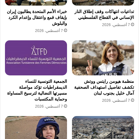
خرق صارخ للقانون الدولي، واستمر الاحتلال في
تداعيات انتهاكات وقف إطلاق النار
خبراء الأمم المتحدة يطالبون إيران
ممارسة القمع الممنهج عبر الهدم والتهجير
الإنساني في القطاع الفلسطيني
بإيقاف قمع واعتقال وإعدام الكرد
والبلوش
7 أغسطس، 2026
القسري.
7 أغسطس، 2026
انتهاكات جنسية
تعذيب الأسرى
جرائم حرب
صمت دولي
معاناة غزة
منظمة هيومن رايتس ووتش
الجمعية التونسية للنساء
نسخ الرابط
تكشف تفاصيل استهداف الصحفية
الديمقراطيات تؤكد مواصلة
آمال خليل بجنوب لبنان
مسيرتها النضالية لترسيخ المساواة
وحماية المكتسبات
7 أغسطس، 2026
7 أغسطس، 2026