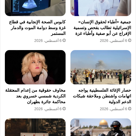
تؤكد المؤسسات الدولية أن هذا التوجه في
الولايات المتحدة الأمريكية يؤدي إلى تراجع التمويل
جمعية «أطباء لحقوق الإنسان»
كابوس الصحة الإنجابية في قطاع
لكيانات عالمية مثل تحالف اللقاحات المعروف
الإسرائيلية تطالب بفحص وتسمية
غزة وسط دوامة الموت والدمار
الإفراج عن أبو صفية وأطباء غزة
المستمر
باسم Gavi. وتستمر وزارة الخارجية في الولايات
6 أغسطس، 2026
6 أغسطس، 2026
المتحدة الأمريكية في تبرير هذه القرارات بالادعاء
بأن المساعدات يجب أن تخدم أولويات أمنية
محددة. وتنهي الإدارة الأمريكية بهذا القرار حقبة
طويلة من المساعدات التي كانت تقدمها إلى هذه
الدول الأفريقية السبع.
حصار الإغاثة الفلسطينية يواجه
مخاوف حقوقية من إعدام المعتقلة
اتهامات واشنطن وملاحقة شبكات
الكردية شمسي خسروي بعد
الدعم الدولية
محاكمة جائرة بطهران
6 أغسطس، 2026
6 أغسطس، 2026
السياسة الخارجية
المساعدات الإنسانية
الولايات المتحدة الأمريكية
دونالد ترامب