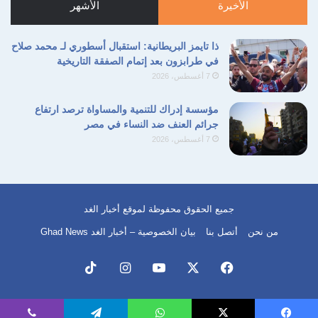
الأخيرة
الأشهر
ذا تايمز البريطانية: استقبال أسطوري لـ محمد صلاح
في طرابزون بعد إتمام الصفقة التاريخية
7 أغسطس، 2026
مؤسسة إدراك للتنمية والمساواة ترصد ارتفاع
جرائم العنف ضد النساء في مصر
7 أغسطس، 2026
جميع الحقوق محفوظة لموقع أخبار الغد
من نحن
أتصل بنا
بيان الخصوصية – أخبار الغد Ghad News
فيسبوك
‫X
‫YouTube
انستقرام
‫TikTok