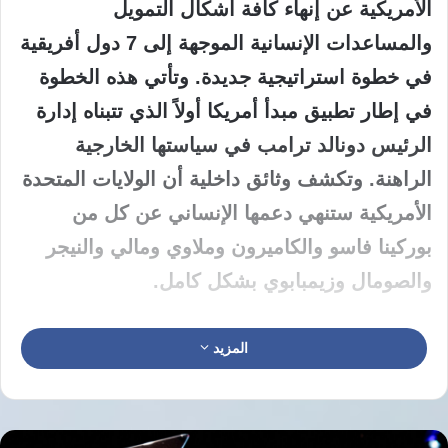
الأمريكية عن إنهاء كافة أشكال التمويل
والمساعدات الإنسانية الموجهة إلى 7 دول أفريقية
في خطوة استراتيجية جديدة. وتأتي هذه الخطوة
في إطار تطبيق مبدأ أمريكا أولاً الذي تتبناه إدارة
الرئيس دونالد ترامب في سياستها الخارجية
الراهنة. وتكشف وثائق داخلية أن الولايات المتحدة
الأمريكية ستنهي دعمها الإنساني عن كل من
بوركينا فاسو والكاميرون وملاوي ومالي والنيجر
والصومال وزيمبابوي بشكل كامل.
توضح المراسلات الرسمية لوزارة الخارجية في
المزيد
الولايات المتحدة الأمريكية أن هذا القرار يأتي
ضمن عملية تسمى الخروج المسؤول من مناطق
العمليات الإنسانية. وتبرر وزارة الخارجية هذا