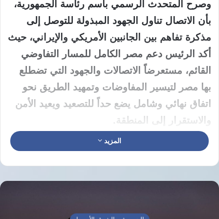
وصرح المتحدث الرسمي باسم رئاسة الجمهورية،
بأن الاتصال تناول الجهود المبذولة للتوصل إلى
مذكرة تفاهم بين الجانبين الأمريكي والإيراني، حيث
أكد الرئيس دعم مصر الكامل للمسار التفاوضي
القائم، مستعرضاً الاتصالات والجهود التي تضطلع
بها مصر لتيسير المفاوضات وتمهيد الطريق نحو
اتفاق نهائي وشامل يضع حداً للتصعيد ويعيد الأمن
والاستقرار إلى المنطقة.
المزيد
وفي هذا السياق، أشار الرئيس إلى مشاركته
مؤخراً في الاتصال الهاتفي المشترك الذي ضم
الرئيس الأمريكي وعدداً من قادة الدول العربية
والإقليمية، مؤكداً مجدداً موقف مصر الداعي إلى
تسوية سلمية لكل أزمات المنطقة، ورفضها القاطع