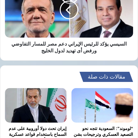
الإيراني
دعم
مصر
نسخ الرابط
للمسار
التفاوضي
ورفض
أى
السيسي يؤكد للرئيس الإيراني دعم مصر للمسار التفاوضي
تهديد
ورفض أى تهديد لدول الخليج
لدول
الخليج
مقالات ذات صلة
“لوموند”: السعودية تتجه نحو
إيران تحث دولا أوروبية على عدم
التصعيد العسكري وترجيحات بشن
السماح باستخدام قواعد عسكرية