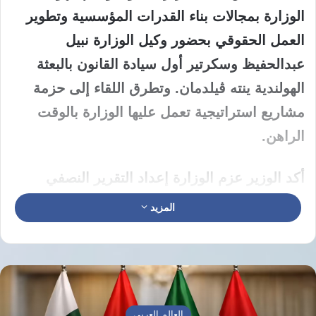
الوزارة بمجالات بناء القدرات المؤسسية وتطوير
العمل الحقوقي بحضور وكيل الوزارة نبيل
عبدالحفيظ وسكرتير أول سيادة القانون بالبعثة
الهولندية ينته ڤيلدمان. وتطرق اللقاء إلى حزمة
مشاريع استراتيجية تعمل عليها الوزارة بالوقت
الراهن.
أكد الوزير عزم الوزارة إعداد التقرير النصفي
للمراجعة الدورية الشاملة UPR بنهاية العام
المزيد
الجاري مشيراً إلى ارتكاز توجهات المرحلة المقبلة
على ترسيخ مبادئ الحوكمة والشفافية مع تعزيز
المصداقية بالتعامل مع الملفات الحقوقية بما
يتماشى مع الالتزامات الدولية ويعزز حضورها
العالم العربي