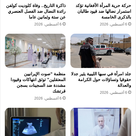
حركة حرية المرأة الأفغانية تؤكد
ذاكرة التاريخ.. وفاة كلوديت كولفن
بلادها بدعم جهود الحكومة بمجال حقوق الإنسان
استمرار نضالها ضد قيود طالبان
رائدة النضال ضد الفصل العنصري
بالذكرى الخامسة
عن ستة وثمانين عاما
مشددة على أهمية تعزيز الشفافية وتطوير
6 أغسطس، 2026
6 أغسطس، 2026
القدرات المؤسسية واستمرار التنسيق المشترك
لتحقيق تقدم ملموس.
إغلاق مراكز الاحتجاز
الاستراتيجية الوطنية 2030
جلد امرأة في سبها الليبية يثير جدلا
منظمة “صوت الإيرانيين
المراجعة الدورية الشاملة
بناء القدرات المؤسسية
حقوقيا وتساؤلات حول الكرامة
المعتقلين” توثق انتهاكات وقيودا
والعدالة
مشددة ضد السجينات بسجن
حقوق الإنسان في اليمن
قرتشك
6 أغسطس، 2026
6 أغسطس، 2026
نسخ الرابط