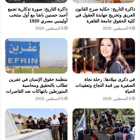
ذاكرة التاريخ: حكاية صرح القانون
ذاكرة التاريخ: صورة تذكارية تجمع
وثقت محافظة القدس خلال شهر نيسان الماضي
العريق وتخريج جهابذة العقول في
أحمد حسنين باشا مع أول منتخب
كلية الحقوق جامعة القاهرة
أوليمبي مصري 1920
تنفيذ 33 عملية هدم وتجريف شملت 17 حالة هدم
9 أغسطس، 2026
9 أغسطس، 2026
ذاتي قسري أجبر فيها المواطنون على تدمير
ممتلكاتهم بأيديهم. وتنوعت العمليات بين 13 عملية
هدم مباشر وثلاث عمليات تجريف في مناطق
متنوعة منها سلوان والعيساوية وجبل المكبر وصور
باهر وشعفاط وحزما والرام والصوانة وهي مناطق
في ذكرى ميلادها: رحلة نجاة
منظمة حقوق الإنسان في عفرين
الصغيرة بين قمة النجاح وتعقيدات
تطالب بالتحقيق ومحاسبة
تواجه ضغوطا استيطانية يومية تهدف لانتزاع
الحياة
المتورطين بانتهاكات ضد القاصرات
9 أغسطس، 2026
9 أغسطس، 2026
السيطرة على الأراضي والممتلكات الخاصة
للمقدسيين عبر سلسلة من القرارات الإدارية
والقيود المشددة.