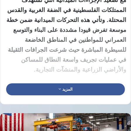
مع تصعيد الإجراءات الميدانية التي تستهدف
الممتلكات الفلسطينية في الضفة الغربية والقدس
المحتلة. وتأتي هذه التحركات الميدانية ضمن خطة
موسعة تفرض قيودا مشددة على البناء والتوسع
العمراني للمواطنين في المناطق الخاضعة
للسيطرة المباشرة حيث شرعت الجرافات الثقيلة
في عمليات تجريف واسعة النطاق للمساكن
والأراضي الزراعية والمنشآت التجارية.
اقتحمت قوات الاحتلال الإسرائيلي حي البستان في
المزيد
بلدة سلوان جنوب المسجد الأقصى وأغلقت
الطرق المؤدية إلى المنطقة قبل البدء في عمليات
هدم 5 منازل ومنشآت في سلوان وقلقيلية بشكل
فعلي. ودمرت الجرافات منزلا مكونا من طابقين