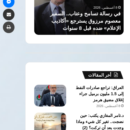
معصوم
لعصر
8 أغسطس، 2026
مشاركة 
مرزوق
ما
في رسالة تسامح وعتاب.. السفير
8 أغسطس، 2026
يسترجع
قبل
معصوم مرزوق يسترجع «أكاذيب
مصر.. اكتشاف م
طب
«أكاذيب
الأسرات
الإعلام» ضده قبل 8 سنوات
لعصر ما قبل ا
الإعلام»
ضده
قبل
8
سنوات
أخر المقالات
العراق: تراجع صادرات النفط
إلى 1.5 مليون برميل جراء
إغلاق مضيق هرمز
8 أغسطس، 2026
د.تامر المغازي يكتب: حين
نضجت.. تغير كل شيء وماذا
وجدت بعد أن تركت؟ (2)