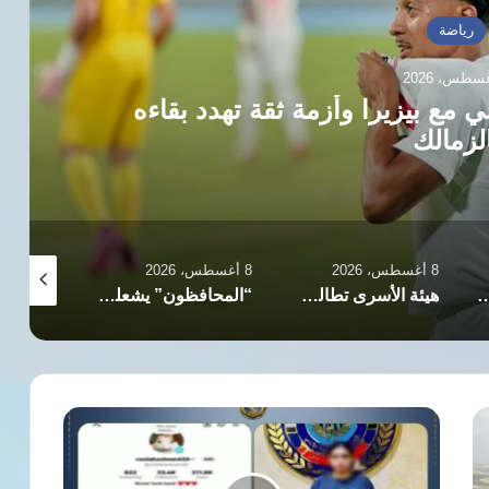
رياضة
مع بيزيرا وأزمة ثقة تهدد بقاءه
لزمالك
8 أغسطس، 2026
8 أغسطس، 2026
8 أغسطس، 2026
المدني بالسودان بين التحديات الأمنية والغموض السياسي
هيئة الأسرى تطالب الصليب الأحمر بموقف ضد تمديد منع زيارة المعتقلين
“المحافظون” يشعلون الصراع السياسي ويستهدفون السكن الاجتماعي والمهاجرين في بريطانيا
ضبط
متهمة
بالشيخ
زايد