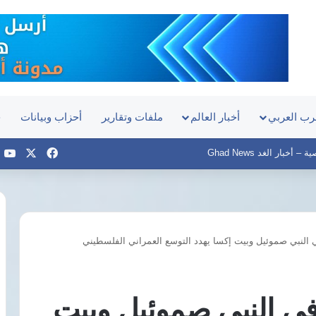
رب العربي
أخبار العالم
ملفات وتقارير
أحزاب وبيانات
ح
‫X
فيسبوك
e
أخبار الغد Ghad News
ي النبي صموئيل وبيت إكسا يهدد التوسع العمراني الفلسطيني
مصر
تدين
استهداف
ناقلة
في النبي صموئيل وبيت
نفط