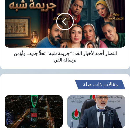
أحمد
لأخبار
الغد:
"جريمة
شبه"
تحدٍّ
جديد..
وأؤمن
برسالة
انتصار أحمد لأخبار الغد: "جريمة شبه" تحدٍّ جديد.. وأؤمن
الفن
برسالة الفن
مقالات ذات صلة