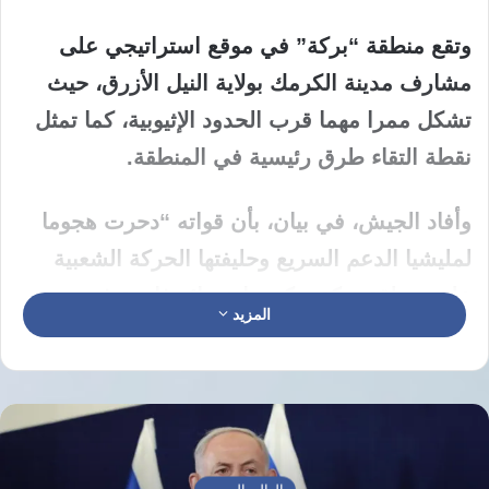
وتقع منطقة “بركة” في موقع استراتيجي على
مشارف مدينة الكرمك بولاية النيل الأزرق، حيث
تشكل ممرا مهما قرب الحدود الإثيوبية، كما تمثل
نقطة التقاء طرق رئيسية في المنطقة.
وأفاد الجيش، في بيان، بأن قواته “دحرت هجوما
لمليشيا الدعم السريع وحليفتها الحركة الشعبية
على منطقة بركة، وكبدتها خسائر فادحة في
المزيد
الأرواح، واستلمت عددا من المركبات القتالية
والدبابات والمعدات”.
ويأتي الهجوم بعد أيام من إعلان الجيش إعادة
سيطرته على منطقة “بركة” بعد تكبيد قوات