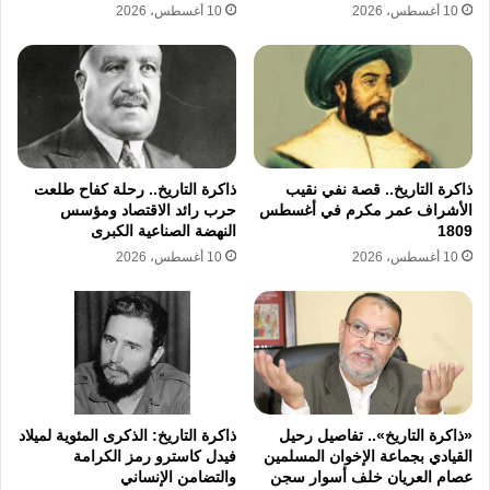
10 أغسطس، 2026
10 أغسطس، 2026
ما الرسالة التي يقدمها الفيلم للجمهور؟
أرى أن الفيلم يوجه رسالة مهمة وهي أن الأزمات
النفسية والمشكلات الأسرية لا يجب الاستهانة بها،
لأن تأثيرها قد يترك آثارًا كبيرة على الأشخاص
ذاكرة التاريخ.. قصة نفي نقيب
ذاكرة التاريخ.. رحلة كفاح طلعت
وحياتهم
الأشراف عمر مكرم في أغسطس
حرب رائد الاقتصاد ومؤسس
1809
النهضة الصناعية الكبرى
كلمة أخيرة؟
10 أغسطس، 2026
10 أغسطس، 2026
أتمنى أن ينال الفيلم إعجاب الجمهور، وأشكر كل
من دعمني ووقف بجانبي في هذه الخطوة، وأتمنى
أن أقدم دائمًا أعمالًا تترك أثرًا جيدًا عند الناس.
«ذاكرة التاريخ».. تفاصيل رحيل
ذاكرة التاريخ: الذكرى المئوية لميلاد
القيادي بجماعة الإخوان المسلمين
فيدل كاسترو رمز الكرامة
عصام العريان خلف أسوار سجن
والتضامن الإنساني
نسخ الرابط