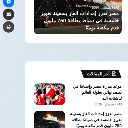
لوقف
الحقوق
7 أغسطس، 2026
7 أغسطس، 2026
مشاركة 
الانتهاكات
والحريات
ة تغويز
8 دول عربية وإسلامية تدعو لوقف
هيومن 
الإسرائيلية
بمصر
امسة في دمياط بطاقة 750 مليون
الانتهاكات الإسرائيلية وإقامة دولة
الحقوق
طب
وإقامة
في
فلسطينية
سياسات
دولة
ظل
فلسطينية
سياسات
السلطة
الحالية
أخر المقالات
موعد مباراة مصر وإسبانيا في
نصف نهائي بطولة العالم
لناشئات اليد
7 أغسطس، 2026
مصر تعزز إمدادات الغاز بسفينة
تغويز خامسة في دمياط بطاقة
750 مليون قدم مكعبة يوميًا