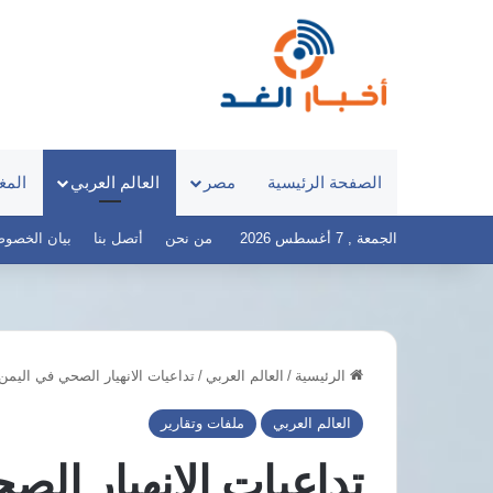
الصفحة الرئيسية
مصر
العالم العربي
المغ
الجمعة , 7 أغسطس 2026
من نحن
أتصل بنا
بيان الخصوصية – 
الرئيسية
/
العالم العربي
/
تداعيات الانهيار الصحي في اليم
الهيئة
موعد
العامة
مباراة
العالم العربي
ملفات وتقارير
للاستعلامات
مصر
ترد
وإسبانيا
تداعيات الانهيار الص
على
في