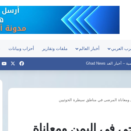
رب العربي
أخبار العالم
ملفات وتقارير
أحزاب وبيانات
ح
‫X
فيسبوك
e
أخبار الغد Ghad News
ن ومعاناة المرضى في مناطق سيطرة الحوثيين
مصر
تعزز
إمدادات
الغاز
حي في اليمن ومعاناة
بسفينة