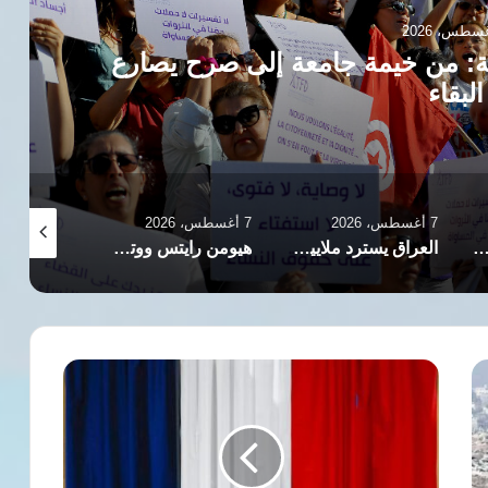
7 أغسطس، 2026
تفاقم الأزمة الاقتصادية في إيرا
ال
7 أغسطس، 2026
7 أغسطس، 2026
العراق يسترد ملايين الدولارات والذهب في إطار حملة واسعة لمكافحة الفساد
هيومن رايتس ووتش ترصد تدهور الحقوق والحريات بمصر في ظل سياسات السلطة الحالية
المفوضية المصرية للحقوق والحريات ترصد انتهاكات الصحافة وتوثق تضيي
سباق
انتخابات
فرنسا
2027
يشهد
تحولات