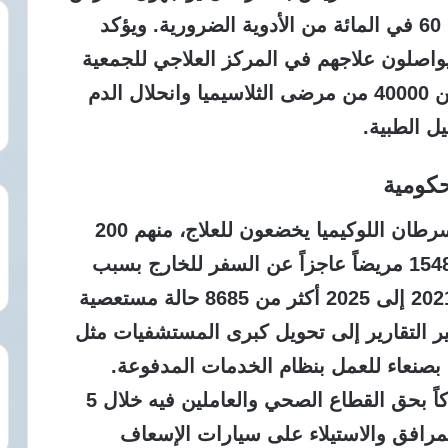
في ظل انعدام 10 أصناف رئيسية ونقص 60 في المائة من الأدوية الضرورية. ويؤكد
قرير وفاة 684 مريضاً من أصل 8430 يواصلون علاجهم في المركز العلاجي للجمعية
اليمنية لمرضى الثلاسيميا. ويواجه أكثر من 40000 من مرضى الثلاسيميا وانحلال الدم
ل الطبية.
كومية
أقر التقرير بوجود 600 حالة من مرضى سرطان اللوكيميا يخضعون للعلاج، منهم 200
حالة تحتاج لزراعة نخاع العظم. ويوجد 15482 مريضاً عاجزاً عن السفر للخارج بسبب
الضائقة المعيشية. وسجلت الأعوام من 2021 إلى 2025 أكثر من 8685 حالة مستعصية
ر التقارير إلى تحويل كبرى المستشفيات مثل
نعاء للعمل بنظام الخدمات المدفوعة.
ووثقت تقارير حقوقية ارتكاب 5423 انتهاكاً بحق القطاع الصحي والعاملين فيه خلال 5
مرافق والاستيلاء على سيارات الإسعاف