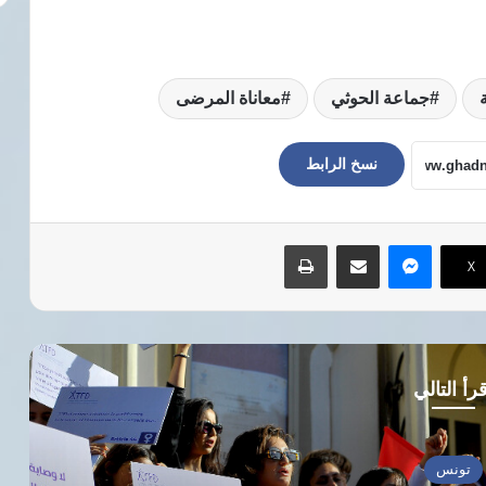
جماعة الحوثي
معاناة المرضى
نسخ الرابط
ماسنجر
مشاركة عبر البريد
طباعة
‫X
رأ التالي
أخب