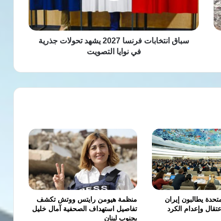
جذرية
في
نوايا
التصويت
سباق انتخابات فرنسا 2027 يشهد تحولات جذرية
في نوايا التصويت
متحدة يطالبون إيران
منظمة هيومن رايتس ووتش تكشف
تقال وإعدام الكرد
تفاصيل استهداف الصحفية آمال خليل
بجنوب لبنان