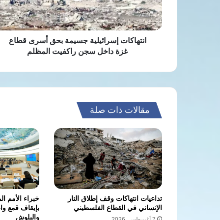
غزة
داخل
سجن
راكفيت
انتهاكات إسرائيلية جسيمة بحق أسرى قطاع
المظلم
غزة داخل سجن راكفيت المظلم
مقالات ذات صلة
تداعيات انتهاكات وقف إطلاق النار
خبراء الأمم ال
الإنساني في القطاع الفلسطيني
بإيقاف قمع واع
والبلوش
7 أغسطس، 2026