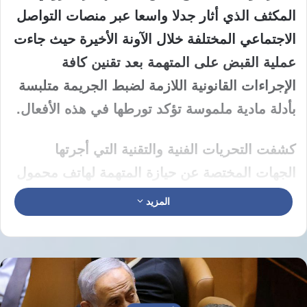
المكثف الذي أثار جدلا واسعا عبر منصات التواصل
الاجتماعي المختلفة خلال الآونة الأخيرة حيث جاءت
عملية القبض على المتهمة بعد تقنين كافة
الإجراءات القانونية اللازمة لضبط الجريمة متلبسة
بأدلة مادية ملموسة تؤكد تورطها في هذه الأفعال.
كشفت التحريات الفنية والتقنية التي أجرتها
الجهات المختصة عن حيازة المتهمة لهاتف محمول
عند ضبطها حيث تبين بعد فحصه واحتوائه على أدلة
المزيد
رقمية قاطعة تؤكد تورطها في نشاطها الإجرامي
المتعلق بنشر فيديوهات تخالف المعايير الأخلاقية
والمجتمعية بهدف تحقيق مكاسب مادية سريعة
واستغلال الفضاء الإلكتروني لجني الأموال بطرق