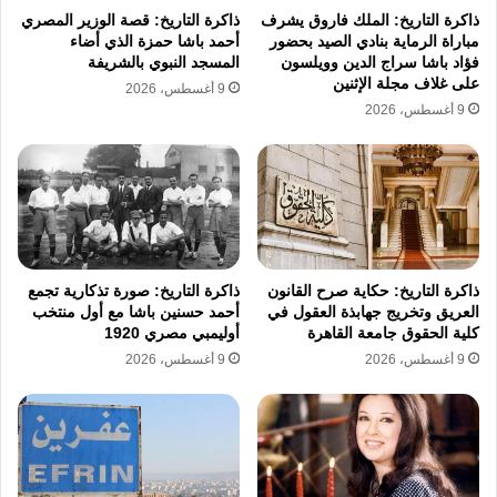
الجهات المختصة رصدها لكافة الحسابات
ذاكرة التاريخ: الملك فاروق يشرف
ذاكرة التاريخ: قصة الوزير المصري
المشبوهة التي تبث محتوى يهدف إلى الكسب
مباراة الرماية بنادي الصيد بحضور
أحمد باشا حمزة الذي أضاء
فؤاد باشا سراج الدين وويلسون
المسجد النبوي بالشريفة
المادي غير المشروع بطرق تتنافى مع القواعد
على غلاف مجلة الإثنين
9 أغسطس، 2026
9 أغسطس، 2026
المهنية والأخلاقية المتعارف عليها مما يعزز من دور
الدولة في ضبط الفضاء الرقمي ومنع الانفلات
الأخلاقي عبر الإنترنت.
أرباح مالية
إجراءات قانونية
الجيزة
ذاكرة التاريخ: حكاية صرح القانون
ذاكرة التاريخ: صورة تذكارية تجمع
العريق وتخريج جهابذة العقول في
أحمد حسنين باشا مع أول منتخب
الشيخ زايد
مقاطع فيديو
كلية الحقوق جامعة القاهرة
أوليمبي مصري 1920
9 أغسطس، 2026
9 أغسطس، 2026
نسخ الرابط