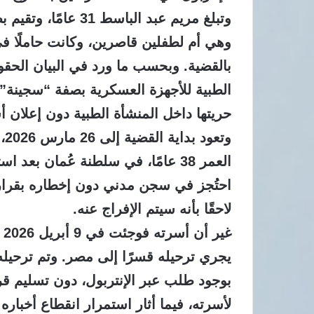
وهي أم لطفلين قاصرين، وكانت حاملًا في 
بالقضية.
وبحسب ما ورد في البيان الحقو
حريتها داخل المنشأة الطبية دون إعلان 
وت
العمر 38 عامًا، في سلطنة عُمان بعد استدعائه من مقر عمله.
احتُجز في سجن مدني دون إخطاره بقرار ق
لاحقًا بأنه سيتم الإفراج عنه.
غي
يجري ترحيله قسرًا إلى مصر.
وتم ترحيله 
بوجود طلب عبر الإنتربول، دون تسليم قر
لأسرته، فيما أثار استمرار انقطاع أخبا