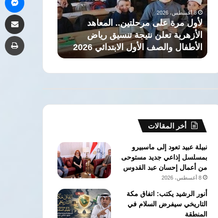
الأزهرية
بالمدن
8 أغسطس، 2026
8 أغسطس، 2026
مشاركة 
تعلن
الجديدة
لأول مرة على مرحلتين.. المعاهد
نتيجة
وتتلقى
ن
الأزهرية تعلن نتيجة تنسيق رياض
طب
تنسيق
204
الأطفال والصف الأول الابتدائي 2026
شركات أجنبية
رياض
طلبات
الأطفال
من
والصف
شركات
الأول
أجنبية
الابتدائي
خلال
2026
أغسطس
أخر المقالات
نبيلة عبيد تعود إلى ماسبيرو
بمسلسل إذاعي جديد مستوحى
من أعمال إحسان عبد القدوس
8 أغسطس، 2026
أنور الرشيد يكتب: اتفاق مكة
التاريخي سيفرض السلام في
المنطقة