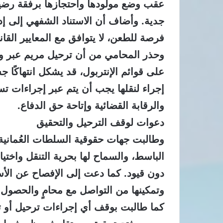
عقب وضع مولودها واحتجازها برفقة رضي
جدية.
وأضاف أن الاستناد الشفهي إلى إدر
فرصة للطعن، لا يتوافق مع المعايير القانو
وحذر المحامي من أن ترحيل مريم عبر وسا
على قوائم الإنتربول، قد يشكل انتهاكًا جس
إجراء لنقلها يجب أن يتم عبر إجراءات ت
والرقابة القضائية وإتاحة حق الدفاع.
دعوات لوقف الترحيل والتحقيق
وطالبت جهات حقوقية السلطات العُمانية
الباسط، والسماح لها بحرية التنقل واختي
دون قيود.
كما دعت إلى الإفصاح عن الأس
وتمكينها من التواصل مع محامٍ والحصول 
كما طالبت بوقف أي إجراءات ترحيل أو ت