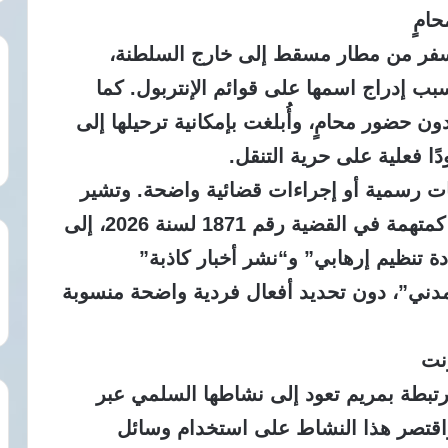
امٍ
ت مريم من السفر من مطار مسقط إلى خارج السلطنة،
بب إدراج اسمها على قوائم الإنتربول.
كما
ابين يومي 15 و16 أبريل دون حضور محامٍ، وأُبلغت بإمكانية ترحيلها إلى
ًا فعلية على حرية التنقل.
ات رسمية أو إجراءات قضائية واضحة.
وتشير
المعلومات المتداولة حقوقيًا إلى إدراجها كمتهمة في القضية رقم 1871 لسنة 2026، إلى
دة تنظيم إرهابي” و“نشر أخبار كاذبة”
دني”، دون تحديد أفعال فردية واضحة منسوبة
نت
مرتبطة بمريم تعود إلى نشاطها السلمي عبر
قتصر هذا النشاط على استخدام وسائل