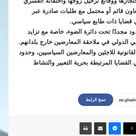
زها ووقائع ترحيل زوجها واختفائه القسري
ون قائم أو محتمل مع طلبات صادرة عبر
ي قضايا ذات طابع سياسي.
ود مجددًا تحت دائرة الضوء، خاصة مع تزايد
ي الدولي في ملاحقة المعارضين خارج بلدانهم.
قانونية للاجئين والمعارضين السياسيين، وحدود
 القضايا المرتبطة بحرية التعبير والنشاط
نسخ الرابط
ماسنجر
مشاركة عبر البريد
طباعة
‫X