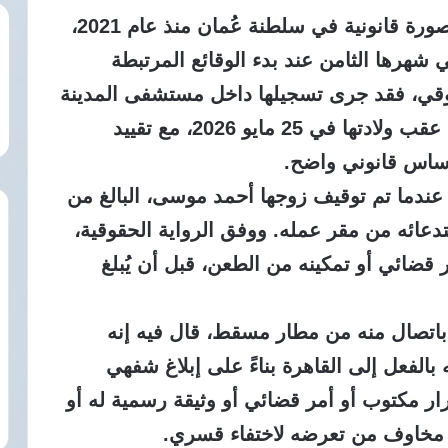
وتبلغ مريم عبد الباسط 31 عامًا، وتقيم بصورة قانونية في سلطنة عُمان منذ عام 2021،
شهرها الثامن عند بدء الوقائع المرتبطة
قي، فقد جرى تسجيلها داخل مستشفى المدينة
الطبية للأجهزة العسكرية بصفة “سجينة” عقب ولادتها في 25 مايو 2026، مع تقييد
أساس قانوني واضح.
عود بداية القضية إلى 26 مارس 2026، عندما تم توقيف زوجها أحمد موسى، البالغ من
ووفق الرواية الحقوقية،
ضائي أو تمكينه من الطعن، قبل أن يُبلغ
ر أن أسرته فوجئت في 9 أبريل 2026 باتصال منه من مطار مسقط، قال فيه إنه
بالفعل إلى القاهرة بناءً على إبلاغ شفهي
ار مكتوب أو أمر قضائي أو وثيقة رسمية له أو
ره مخاوف من تعرضه لاختفاء قسري.