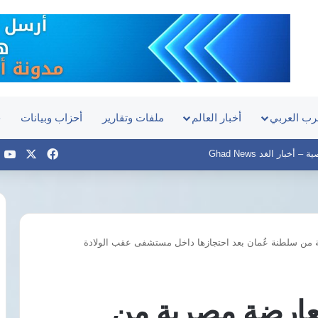
رب العربي
أخبار العالم
ملفات وتقارير
أحزاب وبيانات
ح
‫X
فيسبوك
e
أخبار الغد Ghad News
من سلطنة عُمان بعد احتجازها داخل مستشفى عقب الولادة
نبيلة
عبيد
تعود
إلى
عارضة مصرية من
ماسبيرو