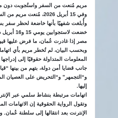
مريم مُنعت من السفر واستُجوبت دون مح
وفي 15 أبريل 2026، مُنع
وأُبلغت شفهيًا بأنها خاضعة لحظر سفر بس
خضعت لاستجو
مصر إذا غادرت عُمان، ما فرض عليها قيود
وبحسب البيان، لم تُخطر مريم بأي اتهام
جانب قضايا أمن دولة، بتهم من بينها “قيا
و“التجمهر” و“التحريض على العصيان الم
إليها.
اتهامات مرتبطة بنشاط سلمي عبر الإنتر
وتقول الرواية الحقوقية إن الاتهامات ال
الإنترنت بعد انتقالها إلى سلطنة عُمان.
وا