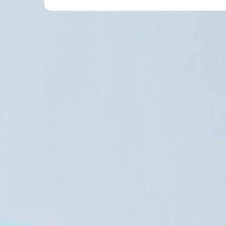
العالم العربي
9 أغسطس، 2026
جمعية أطباء لحقوق الإنسان تكشف انته
الطبيب حسام أبو صف
8 أغسطس، 2026
8 أغسطس، 2026
الحرس الثوري: فتح مضيق هرمز مرهون بقبول أمريكا للشروط الإيرانية
العراق: تراجع صادرات النفط إلى 1.5 مليون برميل جراء إغلاق مضيق هرمز
أبراج ومعالم سعودية تتزين بأعلام السعودية وتركيا وباكستان احتفاء بـ«اتفاقية مكة للدفاع المشترك»