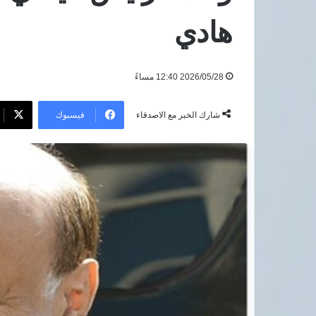
بعد
هادي
هجوم
8 أغسطس، 2026
دمياط
مرتضى منصور يطال
بعد هجوم دمياط
2026/05/28 12:40 مساءً
فيسبوك
شارك الخبر مع الاصدقاء