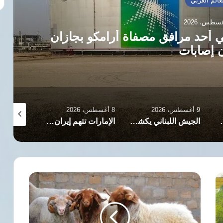
عالم العربي
ي أحد مرافق مصفاة أرامكو بجازان
 إصابات
9 أغسطس، 2026
8 أغسطس، 2026
8 أغسطس، 2026
عرض لها الطبيب حسام أبو صفية
الجيش اللبناني يكشف تفاصيل إصابة ثلاثة عسكريين في عمليات تفكيك ذخائر
الإمارات تتهم إيران باستهداف سفينة تابعة لـ«أدنوك» في مضيق هرمز
توزيع
لحوم
الأضاحي
بعد
العيد