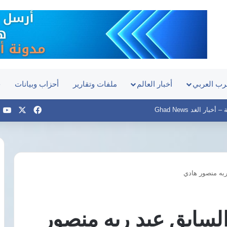
رب العربي
أخبار العالم
ملفات وتقارير
أحزاب وبيانات
ح
‫X
فيسبوك
e
بار الغد Ghad News
ربه منصور هادي
قناطر
إدفينا..
تفاصيل
السابق عبد ربه منصور
المرحلة
الثالثة