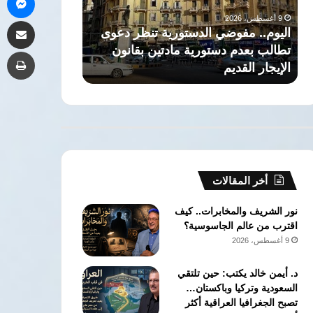
تطالب
العريق
9 أغسطس، 2026
9 أغسطس، 2026
مشاركة 
بعدم
وتخريج
اليوم.. مفوضي الدستورية تنظر دعوى
ذاكرة التاريخ: 
دستورية
جهابذة
تطالب بعدم دستورية مادتين بقانون
العريق وتخريج 
طب
مادتين
العقول
الإيجار القديم
الحقوق جامعة ا
بقانون
في
الإيجار
كلية
القديم
الحقوق
جامعة
القاهرة
أخر المقالات
نور الشريف والمخابرات.. كيف
اقترب من عالم الجاسوسية؟
9 أغسطس، 2026
د. أيمن خالد يكتب: حين تلتقي
السعودية وتركيا وباكستان…
تصبح الجغرافيا العراقية أكثر