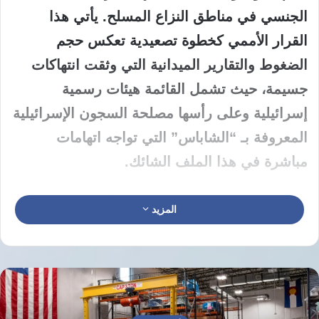
الجنسي في مناطق النزاع المسلح. يأتي هذا
القرار الأممي كخطوة تصعيدية تعكس حجم
الضغوط والتقارير الميدانية التي وثقت انتهاكات
جسيمة، حيث تشمل القائمة هيئات رسمية
إسرائيلية وعلى رأسها مصلحة السجون الإسرائيلية
المعروفة بـ “الشاباس” التي تواجه اتهامات
مباشرة في هذا الملف الشائك.
تؤكد المعطيات الواردة من داخل أروقة الأمم
المزيد
المتحدة أن الجهات الإسرائيلية لم تكن الوحيدة في
دائرة الاستهداف الأممي، بل تم وضع مؤسسات
وسلطات إسرائيلية أخرى ضمن إطار المتابعة
والمراقبة اللصيقة تمهيدا لاحتمال إدراجها بشكل