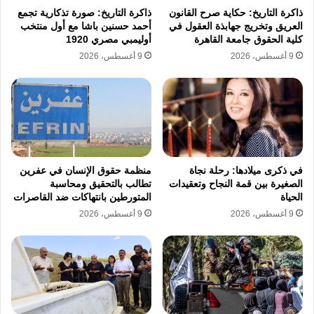
تعتبر إسرائيل من جانبها أن القرار الصادر من الأمم
ذاكرة التاريخ: حكاية صرح القانون
ذاكرة التاريخ: صورة تذكارية تجمع
المتحدة قرار سياسي بحت وغير مستند إلى حقائق
العريق وتخريج جهابذة العقول في
أحمد حسنين باشا مع أول منتخب
كلية الحقوق جامعة القاهرة
أوليمبي مصري 1920
ميدانية على حد زعمها، حيث ادعى داني دانون أن
9 أغسطس، 2026
9 أغسطس، 2026
حكومته قدمت وثائق وردودا مفصلة لنفي
الاتهامات الموجهة ضدها. كما وجه داني دانون
اتهامات صريحة للأمم المتحدة بتجاهل الدعوات
الإسرائيلية لزيارة الميدان والتحقق من الوقائع،
معتبرا أن المنظمة الدولية تغير رواياتها بما يخدم
في ذكرى ميلادها: رحلة نجاة
منظمة حقوق الإنسان في عفرين
الصغيرة بين قمة النجاح وتعقيدات
تطالب بالتحقيق ومحاسبة
سرديتها السياسية الخاصة.
الحياة
المتورطين بانتهاكات ضد القاصرات
9 أغسطس، 2026
9 أغسطس، 2026
تشير التحركات الأممية الأخيرة إلى تنامي الإجماع
الدولي على ضرورة فتح تحقيقات موسعة حول ما
يجري في مناطق النزاع من انتهاكات ضد الأسرى
والمدنيين، حيث تصر المنظمة الدولية على المضي