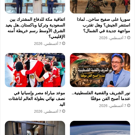
والدولية القادمة بكل ثقة واقتدار.
سوريا على صفيح ساخن.. لماذا
اتفاقية مكة للدفاع المشترك بين
يمتلك المنتخب المغربي تنوعا تكتيكيا ملحوظا
استنفر الجيش؟ وهل تقترب
السعودية وتركيا وباكستان..هل يعيد
مواجهة جديدة في الشمال؟
الشرق الأوسط رسم خريطة أمنه
يمنحه خيارات عديدة في التعامل مع مجريات
الإقليمي؟
7 أغسطس، 2026
7 أغسطس، 2026
المباريات سواء من خلال الصلابة الدفاعية التي
تجمع بين السرعة والقوة البدنية أو من خلال تنوع
الأدوار في خط الوسط لضبط إيقاع اللعب. تمنح
هذه التشكيلة المتوازنة المدير الفني مرونة في
تنفيذ خطط الضغط العالي وبناء الهجمات وتغيير
نور الشريف والقضية الفلسطينية..
موعد مباراة مصر وإسبانيا في
استراتيجية اللعب وفقا لظروف كل مباراة على
عندما أصبح الفن موقفًا
نصف نهائي بطولة العالم لناشئات
اليد
7 أغسطس، 2026
حدة في هذا العرس الكروي العالمي المرتقب.
7 أغسطس، 2026
يتوفر المنتخب المغربي في خط الهجوم على حلول