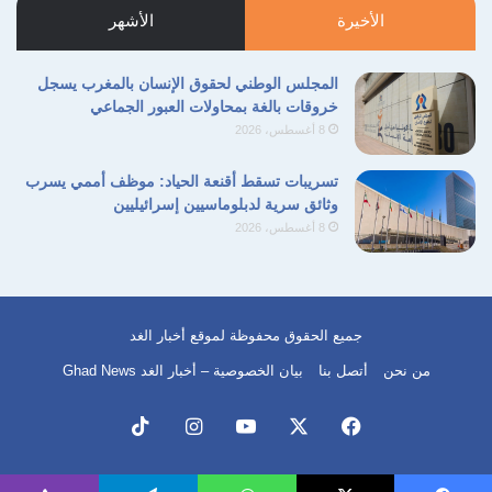
الأخيرة
الأشهر
المجلس الوطني لحقوق الإنسان بالمغرب يسجل
خروقات بالغة بمحاولات العبور الجماعي
8 أغسطس، 2026
تسريبات تسقط أقنعة الحياد: موظف أممي يسرب
وثائق سرية لدبلوماسيين إسرائيليين
8 أغسطس، 2026
جميع الحقوق محفوظة لموقع أخبار الغد
من نحن
أتصل بنا
بيان الخصوصية – أخبار الغد Ghad News
فيسبوك
‫X
‫YouTube
انستقرام
‫TikTok