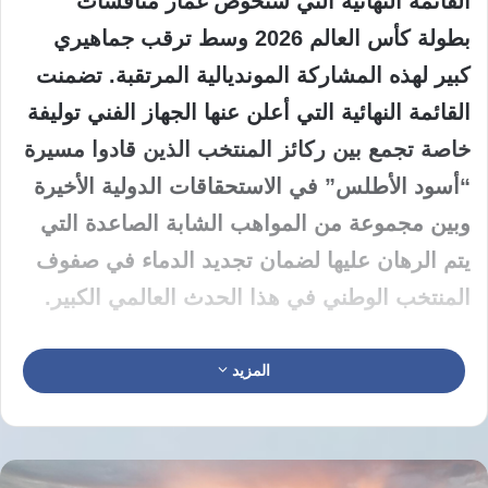
القائمة النهائية التي ستخوض غمار منافسات
بطولة كأس العالم 2026 وسط ترقب جماهيري
كبير لهذه المشاركة المونديالية المرتقبة. تضمنت
القائمة النهائية التي أعلن عنها الجهاز الفني توليفة
خاصة تجمع بين ركائز المنتخب الذين قادوا مسيرة
“أسود الأطلس” في الاستحقاقات الدولية الأخيرة
وبين مجموعة من المواهب الشابة الصاعدة التي
يتم الرهان عليها لضمان تجديد الدماء في صفوف
المنتخب الوطني في هذا الحدث العالمي الكبير.
تعتمد الاستراتيجية الفنية التي انتهجها محمد وهبي
المزيد
في قائمة كأس العالم 2026 على الموازنة الدقيقة
بين عنصري الخبرة والشباب لبناء هيكل كروي
يتسم بالمرونة العالية والقدرة على مواكبة تحديات