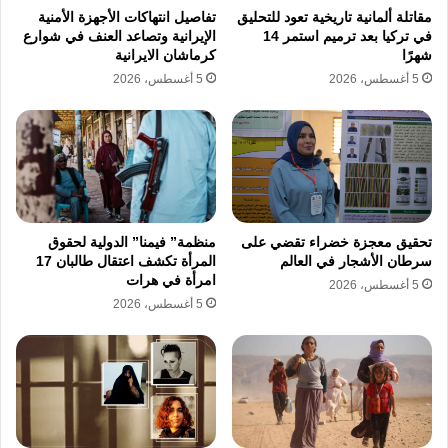
المياه الجوفية تجاوز 60 متراً نتيجة التوسع في
مقاتلة ألمانية تاريخية تعود للتحليق
تفاصيل انتهاكات الأجهزة الأمنية
مشاريع الإسكان غير المخطط لها والتي تفتقر
في تركيا بعد ترميم استمر 14
الإيرانية وتصاعد العنف في شوارع
شهرًا
كرماشان الايرانية
لمصادر مياه مستدامة. وتواجه العاصمة الإيرانية
5 أغسطس، 2026
5 أغسطس، 2026
طهران مخاطر الهبوط الأرضي في بعض مناطقها
الشرقية نتيجة انضغاط الطبقات الطينية الناجم عن
سحب المياه بشكل مفرط. وتبذل الجهات المعنية
جهوداً تفتقر للفعالية في ظل استمرار نمو الكثافة
السكانية في مناطق تفتقر إلى خزانات جوفية
تحقيق معجزة خضراء تقضي على
منظمة” فيمنا” الدولية لحقوق
سرطان الأشجار في العالم
المرأة تكشف اعتقال طالبان 17
طبيعية ومستقرة.
امرأة في هرات
5 أغسطس، 2026
5 أغسطس، 2026
تعيش السدود الكبرى مثل سد لار وسد لتيان وسد
ماملو وسد أميركبير وسد طالقان حالة من التراجع
التاريخي في الواردات المائية. وتكشف البيانات أن
هذه السدود اقتربت من مرحلة الحجم الميت مما