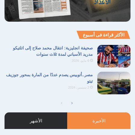
طهران نحو وضع يهدد قدرتها على الاستمرار
كمركز حيوي في ظل غياب الرقابة الحقيقية على
استهلاك الموارد.
الأكثر قراءة فى أسبوع
البناء العشوائي
التوسع العمراني
صحيفة انجليزية: انتقال محمد صلاح إلى اتلتيكو
مدريد الأسباني لمدة ثلاث سنوات
الجفاف الهيدرولوجي
العاصمة الإيرانية طهران
6 مايو، 2026
المياه الجوفية
مصر..أتوبيس يصدم عددًا من المارة بمحور جوزيف
تيتو
2 سبتمبر، 2024
نسخ الرابط
الصفحة
الصفحة
التالية
السابقة
الأخيرة
الأشهر