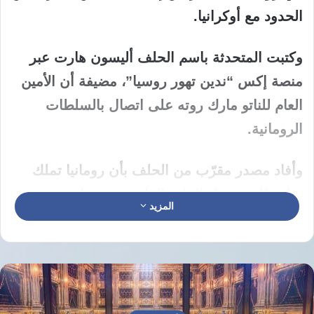
الحدود مع أوكرانيا.
وكتبت المتحدثة باسم الحلف أليسون هارت عبر
منصة إكس “ندين تهور روسيا”، مضيفة أن الأمين
العام للناتو مارك روته على اتصال بالسلطات
الرومانية.
وأفاد مصدر مقرّب من الحلف بأن رومانيا تملك
خيار طلب تفعيل المادة الرابعة من معاهدة
المزيد
تأسيس حلف شمال الأطلسي الموقعة عام 1949
أو عدم تفعيلها.
وتنص هذه المادة على أن الحلفاء “يتشاورون في
ما بينهم كلما رأى أي منهم أن السلامة الإقليمية أو