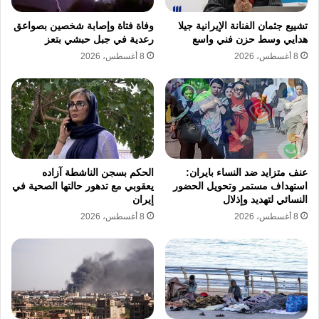
الواقع التي يتبناها كيان الاحتلال الاسرائيلي ميدانيا.
تشييع جثمان الفنانة الإيرانية جيلا
وفاة فتاة وإصابة شخصين بصواعق
هدايي وسط حزن فني واسع
رعدية في جبل حبشي بتعز
8 أغسطس، 2026
8 أغسطس، 2026
تتطلب هذه الانتهاكات الجسيمة تحركا دوليا عاجلا
لضمان حماية المدنيين ووقف المخططات التي
تهدف إلى تقويض الحقوق الفلسطينية المشروعة
في الضفة الغربية المحتلة. يقع على عاتق المجتمع
الدولي مسؤوليات قانونية وإنسانية تستوجب
عنف متزايد ضد النساء بايران:
الحكم بسجن الناشطة آزاده
الوقوف بحزم ضد سياسات الضم والتهجير والعنف
استهداف مستمر وتحويل الحضور
يعقوبي مع تدهور حالتها الصحية في
النسائي لتهديد وإذلال
إيران
الاستيطاني المتصاعد. تظل الحقوق التاريخية
8 أغسطس، 2026
8 أغسطس، 2026
للشعب الفلسطيني ثابتة لا يمكن تجاوزها رغم
كافة المحاولات الجارية لفرض واقع جديد يكرس
الاحتلال الاسرائيلي ويصادر الأراضي الفلسطينية
لصالح توسيع المستوطنات.