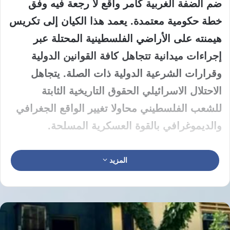
ضم الضفة الغربية كأمر واقع لا رجعة فيه وفق
خطة حكومية معتمدة. يعمد هذا الكيان إلى تكريس
هيمنته على الأراضي الفلسطينية المحتلة عبر
إجراءات ميدانية تتجاهل كافة القوانين الدولية
وقرارات الشرعية الدولية ذات الصلة. يتجاهل
الاحتلال الاسرائيلي الحقوق التاريخية الثابتة
للشعب الفلسطيني محاولا تغيير الواقع الجغرافي
والديموغرافي بالقوة العسكرية المسلحة.
يواصل كيان الاحتلال الاسرائيلي تنفيذ سياسات
المزيد
التهجير القسري الممنهجة ضد العائلات الفلسطينية
عبر الاستيلاء المتكرر على المنازل والأراضي في
مختلف المناطق. يشهد الواقع الميداني تصاعدا
غير مسبوق في وتيرة عنف المستوطنين الذين