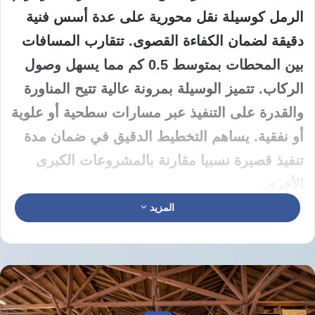
الرمل كوسيلة نقل محورية على عدة أسس فنية
دقيقة لضمان الكفاءة القصوى. تتقارب المسافات
بين المحطات بمتوسط 0.5 كم مما يسهل وصول
الركاب. تتميز الوسيلة بمرونة عالية تتيح المناورة
والقدرة على التنفيذ عبر مسارات سطحية أو علوية
أو نفقية. يساهم التخطيط الدقيق في ضمان مدة
تنفيذ قصيرة نسبيا مقارنة بالمشروعات الكبرى
الأخرى.
المزيد
يستهدف مشروع تطوير ترام الرمل تحقيق كفاءة
تشغيلية مرتفعة لخدمة الآلاف يوميا. تبلغ السرعة
التصميمية للترام بين 40 إلى 60 كم/ساعة لضمان
سرعة التنقل. تقدر التكلفة المالية للمشروع بنحو