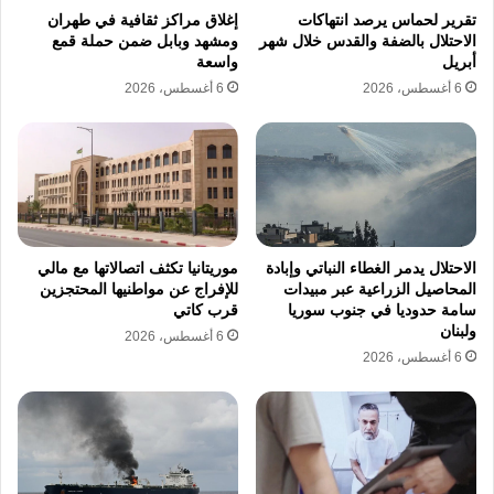
وهي التهم التي تستخدمها سلطات الاحتلال
تقرير لحماس يرصد انتهاكات
إغلاق مراكز ثقافية في طهران
الاحتلال بالضفة والقدس خلال شهر
ومشهد وبابل ضمن حملة قمع
الإسرائيلي ذريعة لتقييد حركة الحقوقيين ومنعهم
أبريل
واسعة
من ممارسة مهامهم التوثيقية المهنية.
6 أغسطس، 2026
6 أغسطس، 2026
تسببت حرب الإبادة الإسرائيلية في قطاع غزة في
ارتقاء 72000 شهيد فلسطيني، وتسجيل أكثر من
172000 جريح منذ تاريخ 8 أكتوبر/تشرين الأول
2023. وألحقت هذه العمليات دمارا شاملا طال 90
الاحتلال يدمر الغطاء النباتي وإبادة
موريتانيا تكثف اتصالاتها مع مالي
المحاصيل الزراعية عبر مبيدات
للإفراج عن مواطنيها المحتجزين
بالمئة من البنى التحتية المدنية في القطاع. وتؤكد
سامة حدوديا في جنوب سوريا
قرب كاتي
ولبنان
6 أغسطس، 2026
تقارير الأمم المتحدة أن تكلفة إعمار ما خلفته
6 أغسطس، 2026
الحرب من دمار واسع النطاق تصل إلى نحو
70000000000 دولار، وهو رقم يعكس حجم الكارثة
الإنسانية التي يواصل المرصد الأورومتوسطي
لحقوق الإنسان توثيق تفاصيلها أمام المجتمع