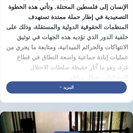
الإنسان إلى فلسطين المحتلة. وتأتي هذه الخطوة
التصعيدية في إطار حملة ممتدة تستهدف
المنظمات الحقوقية الدولية والمستقلة، وذلك على
خلفية الدور الذي تؤديه هذه الجهات في توثيق
الانتهاكات والجرائم الميدانية، ومتابعة ما يجري من
عمليات إبادة جماعية واسعة النطاق في قطاع
غزة، وهو ما أثار حفيظة سلطات الاحتلال
الإسرائيلي بشكل مباشر.
المزيد
تذرع عميحاي شيكلي في بيان رسمي أصدره بأن
المرصد الأورومتوسطي لحقوق الإنسان يتخذ من
قضايا حقوق الإنسان غطاء لممارسة أنشطة
ترويجية، بينما يربط مراقبون وخبراء دوليون بين