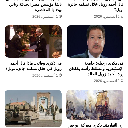
الثقافية التي تجمع بين الرؤية الاستراتيجية
قال أحمد زويل خلال تسلمه جائزة
باشا مؤسس مصر الحديثة وباني
نوبل؟
نهضتها المعاصرة
والحرص على التفاصيل الدقيقة، وقد ساهمت
1 أغسطس، 2026
1 أغسطس، 2026
جهوده في تطوير معارض الكتب وتحويلها إلى
مهرجانات ثقافية كبرى تجذب القراء والمبدعين من
مختلف أنحاء العالم، مما يعكس إيمانه العميق
بقدرة الكلمة المطبوعة على إحداث التغيير
الإيجابي في المجتمعات، ويستمر ابراهيم المعلم
في ذكرى رحيله: جامعة
في ذكرى وفاته.. ماذا قال أحمد
الإسكندرية ومسقط رأسه يخلدان
زويل في حفل تسلمه جائزة نوبل؟
في تقديم عطائه الفكري من خلال المؤسسات
إرث أحمد زويل الخالد
1 أغسطس، 2026
التي أسسها وأدارها بمهارة،
1 أغسطس، 2026
إبراهيم المعلم
اتحاد الناشرين
الثقافة العربية
القراءة
صناعة النشر
زي النهاردة.. ذكري معركة أبو قير