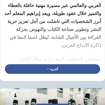
العربي والعالمي عبر مسيرة مهنية حافلة بالعطاء
والتميز خلال عقود طويلة، ويعد إبراهيم المعلم أحد
أبرز الشخصيات التي ناضلت من أجل تعزيز حرية
النشر وتطوير صناعة الكتاب والنهوض بحركة
القراءة بين الأجيال الشابة، ليظل اسما لامعا في
ذاكرة الابداع العربي،
يستحضر المثقفون اليوم ذكرى ميلاد الناشر
ابراهيم المعلم الذي تولى العديد من المناصب
المزيد
الرفيعة والمؤثرة في مسيرته المهنية التي بدأت
من القاهرة، حيث شغل منصب رئيس اتحاد
الناشرين المصريين لدورات عديدة استطاع خلالها
إحداث طفرة نوعية في معايير النشر العربية،