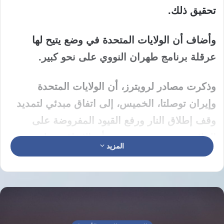
تحقيق ذلك.
وأضاف أن الولايات المتحدة في وضع يتيح لها
عرقلة برنامج طهران النووي على نحو كبير.
وذكرت مصادر لرويترز، أن الولايات المتحدة
وإيران توصلتا، الخميس، إلى اتفاق مبدئي لتمديد
وقف إطلاق النار ورفع القيود المفروضة على
الملاحة عبر مضيق هرمز، وأن الاتفاق ينتظر
المزيد
موافقة الرئيس الأمريكي دونالد ترامب.
وقال فانس، إن هناك بعض النقاط العالقة في
المحادثات مع طهران بشأن مخزونها من اليورانيوم
المخصب ومسألة التخصيب.