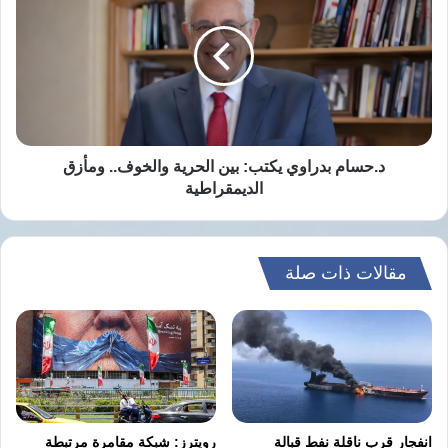
يكتب:
بين
الحرية
والخوف..
ومأزق
الديمقراطية
د.حسام بدراوي يكتب: بين الحرية والخوف.. ومأزق
الديمقراطية
مقالات ذات صلة
انفجار قرب ناقلة نفط قبالة
رويترز: شبكة مقامرة مرتبطة