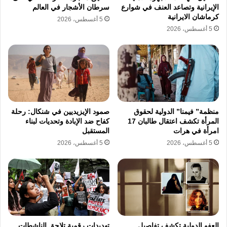
كبيرة من النساء.
الإيرانية وتصاعد العنف في شوارع
سرطان الأشجار في العالم
كرماشان الايرانية
5 أغسطس، 2026
5 أغسطس، 2026
تتزايد حدة الإجراءات القضائية المتبعة في طهران
تجاه النساء بعد موجات الاحتجاج الأخيرة التي
شهدتها المحافظات، وتتبع السلطات القضائية نمطاً
يتسم بالسرعة في حسم القضايا الأمنية المتعلقة
بالمشاركات في التظاهرات، مما أدى إلى ارتفاع
منظمة” فيمنا” الدولية لحقوق
صمود الإيزيديين في شنكال: رحلة
ملحوظ في إجمالي سنوات السجن الصادرة بحق
المرأة تكشف اعتقال طالبان 17
كفاح ضد الإبادة وتحديات لبناء
امرأة في هرات
المستقبل
الفتيات، وتعتبر هذه العقوبات جزءاً من سياسة
5 أغسطس، 2026
5 أغسطس، 2026
تهدف إلى تقليص مساحة المشاركة في
الاحتجاجات وضبط التفاعلات الميدانية من خلال
استخدام سلطة القانون في المحكمة الثورية في
طهران.
العفو الدولية تكشف تفاصيل
تهديدات رقمية تلاحق الناشطات