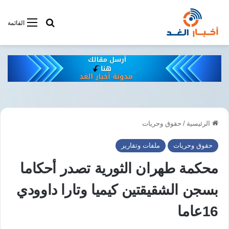
أبحت فى أخبار
القائمة
الرئيسية
/
حقوق وحريات
حقوق وحريات
ملفات وتقارير
محكمة طهران الثورية تصدر أحكاما
بسجن الشقيقتين كيميا وتارا داوودي
16عاما