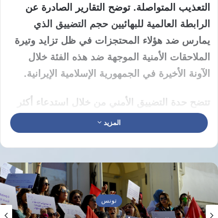
التعذيب المتواصلة. توضح التقارير الصادرة عن
الرابطة العالمية للبهائيين حجم التضييق الذي
يمارس ضد هؤلاء المحتجزات في ظل تزايد وتيرة
الملاحقات الأمنية الموجهة ضد هذه الفئة خلال
الآونة الأخيرة في الجمهورية الإسلامية الإيرانية.
تتضح حدة التضييق الأمني من خلال استدعاء أكثر
من 80 مواطنا بهائيا للاستجواب منذ نهاية العام
المزيد
الماضي وحتى الآن ضمن سياق أوسع يشمل 400
حالة انتهاك موثقة لحقوق الإنسان. تشمل هذه
الانتهاكات الواسعة النطاق عمليات مصادرة منظمة
للممتلكات الخاصة بالبهائيين في محاولة لتقويض
وجودهم المجتمعي والضغط عليهم بشتى الطرق
تونس
داخل نطاق الجمهورية الإسلامية الإيرانية.