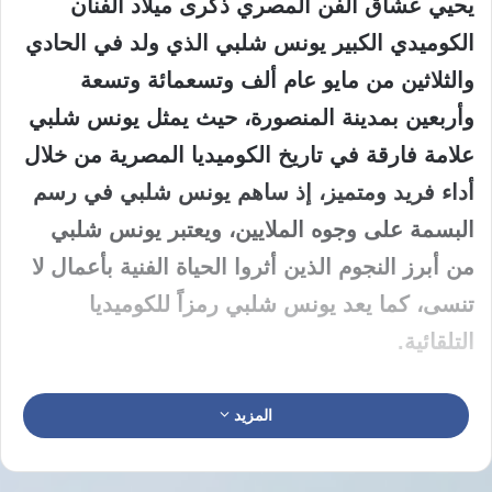
يحيي عشاق الفن المصري ذكرى ميلاد الفنان
الكوميدي الكبير يونس شلبي الذي ولد في الحادي
والثلاثين من مايو عام ألف وتسعمائة وتسعة
وأربعين بمدينة المنصورة، حيث يمثل يونس شلبي
علامة فارقة في تاريخ الكوميديا المصرية من خلال
أداء فريد ومتميز، إذ ساهم يونس شلبي في رسم
البسمة على وجوه الملايين، ويعتبر يونس شلبي
من أبرز النجوم الذين أثروا الحياة الفنية بأعمال لا
تنسى، كما يعد يونس شلبي رمزاً للكوميديا
التلقائية.
محطات بارزة في مسيرة يونس شلبي
المزيد
تميزت بدايات يونس شلبي الفنية بالتألق بعد
دراسته في المعهد العالي للفنون المسرحية،