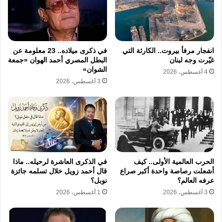
الساق وجراحة قلب مفتوح، كما أجرى عملية
جراحية ناجحة للقلب في المملكة العربية
السعودية، إلا أن حالته الصحية تدهورت بسبب
انفجار مرفأ بيروت.. الكارثة التي
في ذكرى ميلاده.. 23 معلومة عن
مضاعفات مرض السكري، مما أثر بشكل كبير على
غيّرت وجه لبنان
البطل المصري أحمد الهوان «جمعة
الشوان»
4 أغسطس، 2026
مسيرته الشخصية والمهنية.
3 أغسطس، 2026
طالبت أسرة يونس شلبي بتوفير الرعاية الصحية
اللازمة له نظراً للظروف الصعبة التي مر بها في
مراحله الأخيرة، واضطرت عائلة يونس شلبي إلى
التصرف في ممتلكاتهم بمسقط رأسه في محافظة
الحرب العالمية الأولى.. كيف
في الذكرى العاشرة لرحيله.. ماذا
الدقهلية لتغطية تكاليف العلاج الباهظة، قبل أن
أشعلت رصاصة واحدة أكبر صراع
قال أحمد زويل خلال تسلمه جائزة
عرفه العالم؟
نوبل؟
تتدخل وزارة الصحة والسكان وتتولى المسؤولية
3 أغسطس، 2026
1 أغسطس، 2026
الكاملة عن علاجه، تاركاً خلفه إرثاً فنياً كبيراً يتضمن
أكثر من عشرين مسلسلاً تلفزيونياً منها عيون