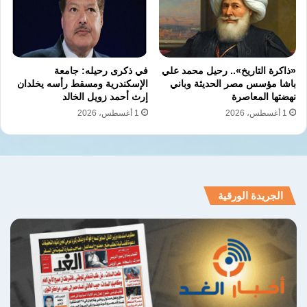
والستات ما يعملوش كده وأنا اللي استاهل
بالإضافة لمسلسل بوجي وطمطم.
«ذاكرة التاريخ».. رحيل محمد علي
في ذكرى رحيله: جامعة
باشا مؤسس مصر الحديثة وباني
الإسكندرية ومسقط رأسه يخلدان
الفن السينمائي المصري
الكوميديا المصرية
نهضتها المعاصرة
إرث أحمد زويل الخالد
1 أغسطس، 2026
1 أغسطس، 2026
ذكرى ميلاد فنان
مسرحية مدرسة المشاغبين
يونس شلبي
نسخ الرابط
الجريدة الورقية