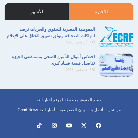
التالية
السابقة
الأخيرة
الأشهر
المفوضية المصرية للحقوق والحريات ترصد
انتهاكات الصحافة وتوثق تضييق الخناق على الإعلام
7 أغسطس، 2026
اختلاس أموال التأمين الصحي بمستشفى الجيزة..
تفاصيل قضية فساد كبرى
7 أغسطس، 2026
جميع الحقوق محفوظة لموقع أخبار الغد
من نحن
أتصل بنا
بيان الخصوصية – أخبار الغد Ghad News
فيسبوك
‫X
‫YouTube
انستقرام
‫TikTok