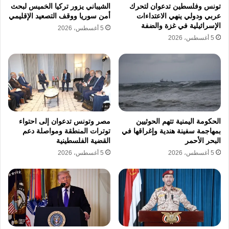
تونس وفلسطين تدعوان لتحرك
الشيباني يزور تركيا الخميس لبحث
صاحبة الاختصاص الحصري بإدارة جميع شؤون
عربي ودولي ينهي الاعتداءات
أمن سوريا ووقف التصعيد الإقليمي
المسجد وتنظيم الدخول إليه.
الإسرائيلية في غزة والضفة
5 أغسطس، 2026
5 أغسطس، 2026
ويحتفظ الأردن بحقه في الإشراف على الشؤون
الدينية في القدس بموجب اتفاقية وادي عربة
للسلام الموقعة مع إسرائيل عام 1994.
كما تعززت الوصاية الأردنية على المقدسات
باتفاقية وقّعها العاهل الأردني الملك عبد الله الثاني
الحكومة اليمنية تتهم الحوثيين
مصر وتونس تدعوان إلى احتواء
والرئيس الفلسطيني محمود عباس عام 2013،
بمهاجمة سفينة هندية وإغراقها في
توترات المنطقة ومواصلة دعم
البحر الأحمر
القضية الفلسطينية
منحت المملكة حق الوصاية والدفاع عن القدس
5 أغسطس، 2026
5 أغسطس، 2026
والمقدسات.
اقتحامات ورفع أعلام داخل باحات
المسجد