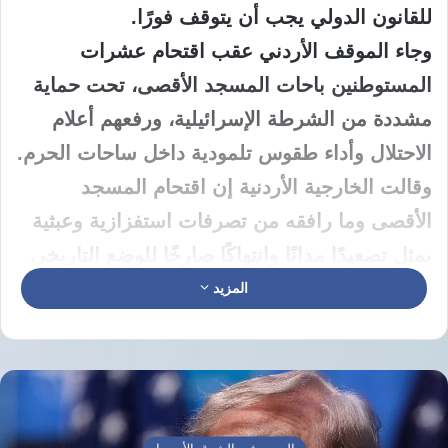
للقانون الدولي يجب أن يتوقف فورًا.
وجاء الموقف الأردني عقب اقتحام عشرات
المستوطنين باحات المسجد الأقصى، تحت حماية
مشددة من الشرطة الإسرائيلية، ورفعهم أعلام
الاحتلال وأداء طقوس تلمودية داخل ساحات الحرم.
وقالت الخارجية الأردنية إن اقتحام المسجد
الأقصى وما رافقه من تصرفات استفزازية وعبثية
يمثل تصعيدًا مدانًا وانتهاكًا صارخًا للوضع التاريخي
والقانوني القائم في المسجد.
المزيد
وأكدت الوزارة رفض المملكة المطلق لاستمرار
هذه الاقتحامات، وما يرافقها من استفزازات تمس
حرمة المسجد الأقصى، معتبرة ذلك محاولة
مرفوضة لتقسيمه زمانيًا ومكانيًا.