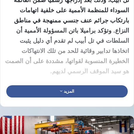
تل أبيب، وذلك بعد إدراجها رسمياً ضمن القائمة
السوداء للمنظمة الأممية على خلفية اتهامات
بارتكاب جرائم عنف جنسي ممنهجة في مناطق
النزاع. وتؤكد براميلا باتن المسؤولة الأممية أن
السلطات في تل أبيب لم تقدم أي دليل يثبت
اتخاذها تدابير وقائية للحد من تلك الانتهاكات
الخطيرة المنسوبة لقواتها، مشددة على أن الصمت
هو سيد الموقف الرسمي لديهم.
تؤكد براميلا باتن في تصريحاتها الأخيرة من مقر
المزيد
المنظمة في نيويورك أن تل أبيب لم تتخذ خطوات
ملموسة للتعامل مع هذا الملف الحقوقي
الحساس. وتوضح باتن أنها لم تتلقَّ حتى أصغر
معلومة تتعلق بآليات أو إجراءات فعلية من حكومة