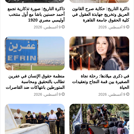
ومنظمات حقوقية عالمية حالات موثقة من
ذاكرة التاريخ: حكاية صرح القانون
ذاكرة التاريخ: صورة تذكارية تجمع
الاغتصاب والتحرش والعنف الجنسي بحق معتقلين
العريق وتخريج جهابذة العقول في
أحمد حسنين باشا مع أول منتخب
كلية الحقوق جامعة القاهرة
أوليمبي مصري 1920
فلسطينيين داخل مراكز الاحتجاز التابعة للسلطات
9 أغسطس، 2026
9 أغسطس، 2026
في تل أبيب. وتتصدر هذه الانتهاكات مشهد الرعب
داخل معتقلات مثل سجن سدي تيمان ومراكز
احتجاز أخرى، حيث تشير المعطيات إلى وجود
منهجية في التعامل مع المعتقلين الفلسطينيين
تتجاوز كافة المواثيق الدولية لحقوق الإنسان
في ذكرى ميلادها: رحلة نجاة
منظمة حقوق الإنسان في عفرين
الصغيرة بين قمة النجاح وتعقيدات
تطالب بالتحقيق ومحاسبة
وقواعد التعامل في النزاعات المسلحة.
الحياة
المتورطين بانتهاكات ضد القاصرات
9 أغسطس، 2026
9 أغسطس، 2026
تمنع السلطات في تل أبيب منذ 7 تشرين الأول
2023 ممثلي اللجنة الدولية للصليب الأحمر من
زيارة الفلسطينيين المحتجزين في السجون، وهو
ما يثير تساؤلات حول طبيعة ما يجري خلف الأبواب