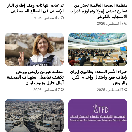
في التعامل مع التهديدات الجوية المتزايدة التي
منظمة الصحة العالمية تحذر من
تداعيات انتهاكات وقف إطلاق النار
باتت تستهدف العمق الحدودي في كل مرة. يحاول
تسارع تفشي إيبولا وتجاوزه قدرات
الإنساني في القطاع الفلسطيني
الاستجابة بالكونغو
7 أغسطس، 2026
جيش الاحتلال الحفاظ على حالة الجاهزية القصوى
7 أغسطس، 2026
في كافة قطاعاته العسكرية لتفادي أي مفاجآت قد
تغير من موازين القوى على الأرض. تتزايد حدة
الضغوط على جيش الاحتلال في ظل تكرار حالات
الاختراق الجوي التي تجعل من الجبهة الداخلية في
وضع دائم من القلق والاضطراب.
خبراء الأمم المتحدة يطالبون إيران
منظمة هيومن رايتس ووتش
بإيقاف قمع واعتقال وإعدام الكرد
تكشف تفاصيل استهداف الصحفية
والبلوش
آمال خليل بجنوب لبنان
ركزت التقارير العسكرية الواردة في هذا الشأن
7 أغسطس، 2026
7 أغسطس، 2026
على ضرورة مراجعة أنظمة الدفاع الجوي المتبعة
من قبل جيش الاحتلال لمواجهة الأهداف الجوية
المشبوهة. يواجه جيش الاحتلال تحديات تقنية
ولوجستية معقدة في تأمين الحدود ومنع تسلل