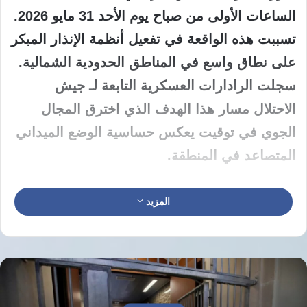
الساعات الأولى من صباح يوم الأحد 31 مايو 2026.
تسببت هذه الواقعة في تفعيل أنظمة الإنذار المبكر
على نطاق واسع في المناطق الحدودية الشمالية.
سجلت الرادارات العسكرية التابعة لـ جيش
الاحتلال مسار هذا الهدف الذي اخترق المجال
الجوي في توقيت يعكس حساسية الوضع الميداني
المتصاعد في المنطقة.
استنفرت الوحدات العسكرية المختصة في جيش
المزيد
الاحتلال فور رصدها للاختراق الجوي للتعامل مع
الموقف وفقا للبروتوكولات المعمول بها في مثل
هذه الظروف الأمنية. أعلن جيش الاحتلال رسميا
أن الحادث قد انتهى دون تقديم تفاصيل إضافية