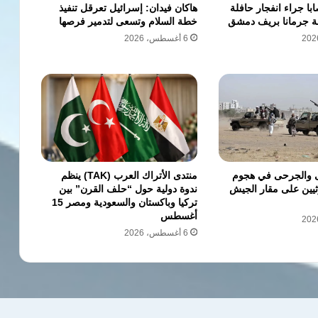
ن و13 مصابا جراء انفجار حافلة
هاكان فيدان: إسرائيل تعرقل تنفيذ
ة جرمانا بريف دمشق
خطة السلام وتسعى لتدمير فرصها
6 أغسطس، 2026
 والجرحى في هجوم
منتدى الأتراك العرب (TAK) ينظم
يين على مقار الجيش
ندوة دولية حول “حلف القرن” بين
تركيا وباكستان والسعودية ومصر 15
أغسطس
6 أغسطس، 2026