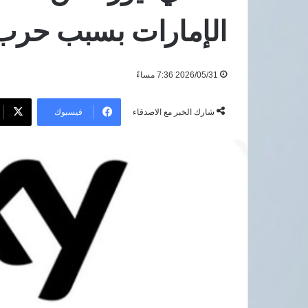
صحة»
7 أغسطس، 2026
الإمارات بسبب حرب
للكشف
المبكر
للكشف المبكر عن 
عن
المزمنة بالمجان
السرطان
2026/05/31 7:36 مساءً
والأمراض
المزمنة
بالمجان
فيسبوك
شارك الخبر مع الاصدقاء