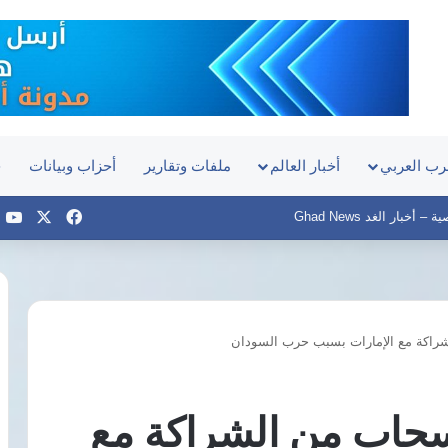
رب العربي
أخبار العالم
ملفات وتقارير
أحزاب وبيانات
ح
‫X
فيسبوك
e
أخبار الغد Ghad News
شراكة مع الإمارات بسبب حرب السودان
توقف
مفاوضات
شباب
نسحاب من الشراكة مع
الأهلي
مع