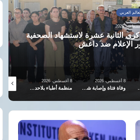
عالم العربي
كرى الثانية عشرة لاستشهاد الصحفية
ر الإعلام ضد داعش
8 أغسطس، 2026
8 أغسطس، 2026
7 أغسطس، 2026
 جيلا هدايي وسط حزن فني واسع
وفاة فتاة وإصابة شخصين بصواعق رعدية في جبل حبشي بتعز
منظمة أطباء بلاحدود: 375 ألف نازح بـ لبنان عاجزون عن العودة لـ منازلهم
ترامب:
تعيين
توم