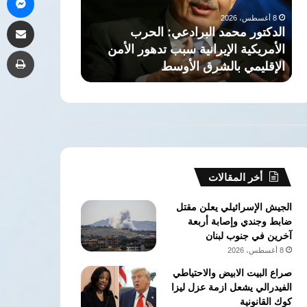
الإيرانية
أي
8 أغسطس، 2026
مشاركة 
سبب
دولة
الدكتور محمد البرادعي: الحرب
7 أغسطس، 2026
تدهور
في
ا
الأمريكية الإيرانية سبب تدهور الأمن
السعودية: “اتف
طب
الأمن
المنطقة
الإقليمي بالشرق الأوسط
دولة في المنط
الإقليمي
بالشرق
الأوسط
أخر المقالات
الجيش الإسرائيلي يعلن مقتل
ضابط وجندي وإصابة أربعة
آخرين في جنوب لبنان
8 أغسطس، 2026
صراع البيت الابيض والاحتياطي
الفيدرالي يشعل ازمة عزل ليزا
كوك القانونية