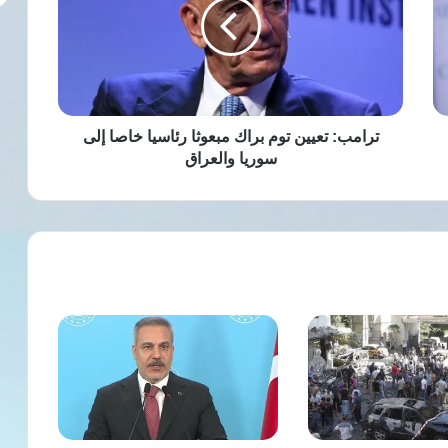
براك
مبعوثا
رئاسيا
خاصا
إلى
سوريا
والعراق
ترامب: تعيين توم براك مبعوثا رئاسيا خاصا إلى
سوريا والعراق