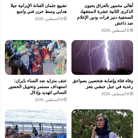
أهالي مخمور بالعراق يحيون
تشييع جثمان الفنانة الإيرانية جيلا
اللبنانية لا تملك أي مساحة للمناورة في
الذكرى الثانية عشرة لاستشهاد
هدايي وسط حزن فني واسع
الصحفية دنيز فرات ودور الإعلام
المفاوضات الجارية في واشنطن طالما لم تجبر
8 أغسطس، 2026
ضد داعش
الولايات المتحدة إسرائيل على الانسحاب من
8 أغسطس، 2026
جنوب الجمهورية اللبنانية والالتزام الفعلي بوقف
إطلاق النار.
وحول ملف حزب الله شدد وليد جنبلاط على أن
الحزب جزء لا يتجزأ من النسيج الاجتماعي
وفاة فتاة وإصابة شخصين بصواعق
عنف متزايد ضد النساء بايران:
رعدية في جبل حبشي بتعز
استهداف مستمر وتحويل الحضور
للجمهورية اللبنانية ولا يمكن التعامل معه كقوة
النسائي لتهديد وإذلال
8 أغسطس، 2026
غريبة أو طردها عبر البحر. وأشار وليد جنبلاط إلى
8 أغسطس، 2026
أن مشكلة حزب الله الحقيقية تكمن في انغماسه
التام في أيديولوجية ولاية الفقيه التي تضعه فوق
مؤسسات الدولة الرسمية. وتعتبر هذه الانقسامات