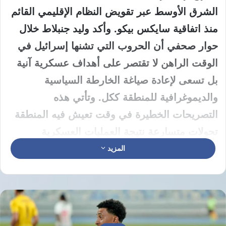
الشرق الأوسط عبر تقويض النظام الإقليمي القائم
منذ اتفاقية سايكس بيكو. وأكد وليد جنبلاط خلال
حوار صحفي أن الحروب التي تشنها إسرائيل في
الوقت الراهن لا تقتصر على أهداف عسكرية آنية
بل تسعى لإعادة صياغة الخارطة السياسية
والديموغرافية للمنطقة ككل. وتأتي هذه
التصريحات الخطيرة في وقت تعيش فيه المنطقة
تحولات متسارعة نتيجة العمليات العسكرية
المستمرة التي تطال عدة دول وتضع مستقبل
المزيد
الكيانات الوطنية على المحك.
تتبع إسرائيل في جنوب الجمهورية اللبنانية
استراتيجية تدمير ممنهج للقرى وتهجير سكانها في