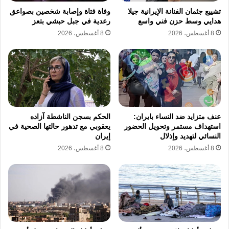
تشييع جثمان الفنانة الإيرانية جيلا
وفاة فتاة وإصابة شخصين بصواعق
مقاتلات من طراز إف-16 لملاحقة المسيرة بسبب
هدايي وسط حزن فني واسع
رعدية في جبل حبشي بتعز
وجودها فوق مناطق مأهولة مما جعل خيار
8 أغسطس، 2026
8 أغسطس، 2026
إسقاطها محفوفا بالمخاطر الأمنية والمدنية الكبيرة
في الوقت الذي أشار فيه الأمين العام لحلف
شمال الأطلسي إلى أن بعض التحركات العسكرية
روسيا توصف بأنها متهورة وخطرة جدا على أراضي
عنف متزايد ضد النساء بايران:
الحكم بسجن الناشطة آزاده
الدول الأعضاء.
استهداف مستمر وتحويل الحضور
يعقوبي مع تدهور حالتها الصحية في
النسائي لتهديد وإذلال
إيران
8 أغسطس، 2026
8 أغسطس، 2026
تؤكد المعطيات أن حلف شمال الأطلسي مطالب
بإظهار قدر أكبر من الجاهزية والردع تجاه أي
اختراقات أو حوادث مشابهة بغض النظر عما إذا
كانت متعمدة أو ناتجة عن أخطاء تقنية إذ أن
الهدف الاستراتيجي ليس التصعيد مع موسكو بل