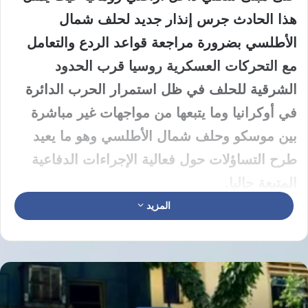
هذا الحادث جرس إنذار جديد لحلف شمال
الأطلسي بضرورة مراجعة قواعد الردع والتعامل
مع التحركات العسكرية روسيا قرب الحدود
الشرقية للحلف في ظل استمرار الحرب الدائرة
في أوكرانيا وما يتبعها من مواجهات غير مباشرة
بين موسكو وحلف شمال الأطلسي وهو ما يعيد
طرح التساؤلات حول فعالية الإجراءات الدفاعية
المتبعة حاليا.
المزيد
استهداف مباشر وتحديات أمنية على حدود
الحلف
أعلنت السلطات الرومانية عن سقوط طائرة
مسيرة روسية على مبنى سكني في مدينة غالاتي