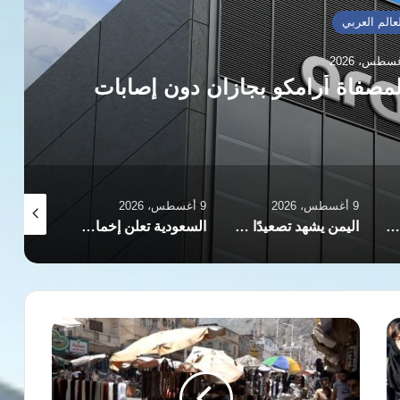
العالم العربي
9 أغسطس، 2026
روسيا تعلن إسقاط 153 طائرة مسيرة أوكرانية خلال هجمات ليلية
9 أغسطس، 2026
9 أغسطس، 2026
اليمن يشهد تصعيدًا عسكريًا واسعًا بين القوات الحكومية والحوثيين في عدة محافظات
السعودية تعلن إخماد حريق في أحد مرافق مصفاة أرامكو بجازان دون إصابات
صحيفة “يديعوت أحرونوت” الإسرائيلية: نتنياهو يهمش كاتس ويستحوذ على سلطة القرار الأمني
ارتفاع
أسعار
الأضاحي
يهدد