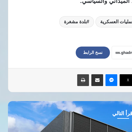
د الميداني والسياسي.
عمليات العسكرية
بلدة مشغرة
نسخ الرابط
ماسنجر
مشاركة عبر البريد
طباعة
‫X
رأ التالي