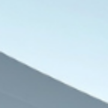
الي
9 أغسطس، 2026
9 أغسطس، 2026
9 أغسطس، 2026
صحيفة “كوت أوفسايد” البريطانية تكشف كواليس صراع نيوكاسل وتوتنهام لضم الجوهرة عمر مرموش
البنتاجون يضغط على شركات الدفاع لرفع وتيرة تسليم الأسلحة والذخائر