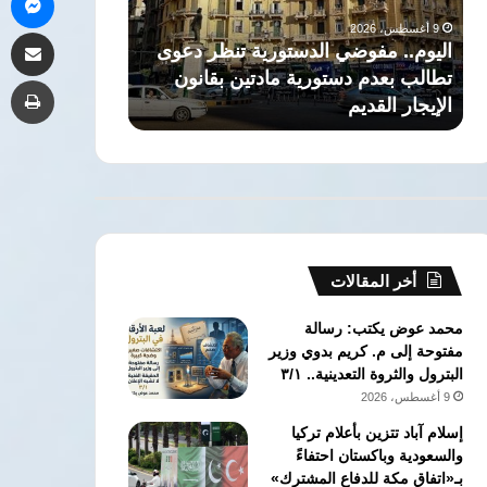
العريق
رجل
9 أغسطس، 2026
مشاركة 
وتخريج
دولة
تنظر دعوى
ذاكرة التاريخ: حكاية صرح القانون
9 أغسطس، 2026
جهابذة
عبر
 بقانون
العريق وتخريج جهابذة العقول في كلية
الزع
طب
العقول
العصور
الحقوق جامعة القاهرة
دول
في
كلية
الحقوق
جامعة
القاهرة
أخر المقالات
محمد عوض يكتب: رسالة
مفتوحة إلى م. كريم بدوي وزير
البترول والثروة التعدينية.. ٣/١
9 أغسطس، 2026
إسلام آباد تتزين بأعلام تركيا
والسعودية وباكستان احتفاءً
بـ«اتفاق مكة للدفاع المشترك»