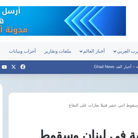
رب العربي
أخبار العالم
ملفات وتقارير
أحزاب وبيانات
ح
‫X
فيسبوك
e
بار الغد Ghad News
سقوط اثني عشر قتيلا بغارات على البقاع
اليوم..
مفوضي
الدستورية
تنظر
ية في لبنان وسقوط
دعوى