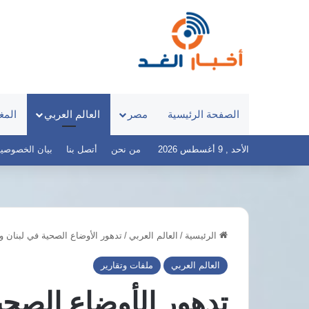
الصفحة الرئيسية
مصر
العالم العربي
المغ
الأحد , 9 أغسطس 2026
من نحن
أتصل بنا
بيان الخصوصية – أخ
الرئيسية
/
العالم العربي
/
تدهور الأوضاع الصحية في لبنان و
مرتضى
قناطر
منصور
إدفينا..
العالم العربي
ملفات وتقارير
يطالب
تفاصيل
السيسي
المرحلة
تدهور الأوضاع الصح
بالثأر
الثالثة