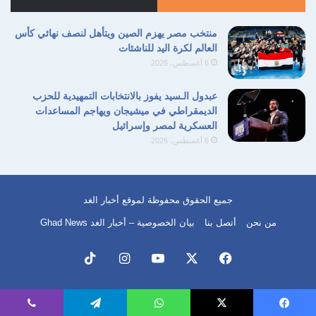
الدرامية والتقنية على مدار عقود طويلة من الزمن
منتخب مصر يهزم الصين ويتأهل لنصف نهائي كأس
تاركة خلفها إرثاً يجمع بين الريادة في التأسيس
العالم لكرة اليد للناشئات
6 أغسطس، 2026
وبين التحديات التي واجهت الطيران الوطني
عبدول الـسيد يفوز بالانتخابات التمهيدية للحزب
الديمقراطي في ميشيجان ويهاجم المساعدات
الملك فؤاد
المملكة المصرية
النقل الجوي
العسكرية لمصر وإسرائيل
6 أغسطس، 2026
تاريخ الطيران
مطار ألماظة
نسخ الرابط
جميع الحقوق محفوظة لموقع أخبار الغد
من نحن
أتصل بنا
بيان الخصوصية – أخبار الغد Ghad News
فيسبوك
‫X
‫YouTube
انستقرام
‫TikTok