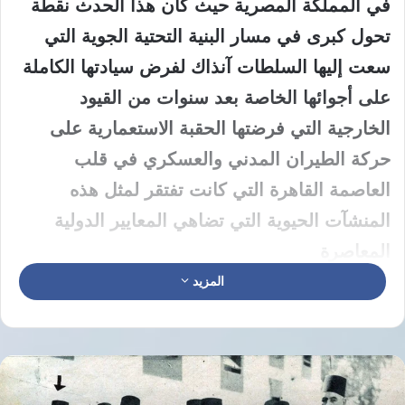
في المملكة المصرية حيث كان هذا الحدث نقطة
تحول كبرى في مسار البنية التحتية الجوية التي
سعت إليها السلطات آنذاك لفرض سيادتها الكاملة
على أجوائها الخاصة بعد سنوات من القيود
الخارجية التي فرضتها الحقبة الاستعمارية على
حركة الطيران المدني والعسكري في قلب
العاصمة القاهرة التي كانت تفتقر لمثل هذه
المنشآت الحيوية التي تضاهي المعايير الدولية
المعاصرة
المزيد
بدأت عمليات التشييد الفعلية في مطار ألماظة
عام 1930 بعدما أدركت الحكومة ضرورة التخلص
من احتكار سلاح الجو البريطاني للمجال الجوي عبر
مطار هليوبليس الذي كان القاعدة الوحيدة المتاحة