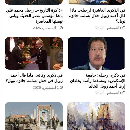
المصرية على خارطة النقل الجوي الدولي بفاعلية
في الذكرى العاشرة لرحيله.. ماذا
«ذاكرة التاريخ».. رحيل محمد علي
واضحة
قال أحمد زويل خلال تسلمه جائزة
باشا مؤسس مصر الحديثة وباني
نوبل؟
نهضتها المعاصرة
تتابعت الإنجازات داخل مطار ألماظة بعد افتتاحه
1 أغسطس، 2026
1 أغسطس، 2026
حيث تحول إلى قاعدة جوية استراتيجية تابعة
للقوات الجوية واستقبل العديد من الشخصيات
الدولية البارزة في مراحل لاحقة ومن بين تلك
اللحظات التاريخية استقبال زكريا محيي الدين
في ذكرى رحيله: جامعة
في ذكرى وفاته.. ماذا قال أحمد
لرائد الفضاء الروسي يوري جاجارين في 5 فبراير
الإسكندرية ومسقط رأسه يخلدان
زويل في حفل تسلمه جائزة نوبل؟
إرث أحمد زويل الخالد
1962 كحدث عالمي عكس مكانة مطار ألماظة في
1 أغسطس، 2026
1 أغسطس، 2026
استقبال الرحلات والوفود الدولية الهامة التي كانت
تزور القاهرة في تلك الحقبة السياسية المتقلبة
والمهمة