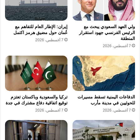
موافقة إسرائيل على خطط لبناء مجمع عسكري
فوق مقر الأونروا في القدس الشرقية المحتلة، بعد
ولي العهد السعودي يبحث مع
إيران: الإطار العام للتفاهم مع
استيلائها عليه وتجريفه بصورة غير قانونية، وفي
الرئيس الفرنسي جهود استقرار
عُمان حول مضيق هرمز اكتمل
المنطقة
انتهاك لامتيازات الأمم المتحدة وحصاناتها وحرمة
7 أغسطس، 2026
7 أغسطس، 2026
ممتلكاتها ومقارها بشكل مطلق.
وشدد منصور على أن كل هذه المخططات
والإجراءات تُشكل جزءًا أساسيًا من الخطط
الإسرائيلية الرامية إلى الضم وفرض السيطرة
الدفاعات اليمنية تسقط مسيرات
تركيا والسعودية وباكستان تعتزم
الإسرائيلية على الأرض الفلسطينية المحتلة بما
للحوثيين في مدينة مأرب
توقيع اتفاقية دفاع مشترك في جدة
7 أغسطس، 2026
7 أغسطس، 2026
فيها القدس الشرقية.
وأشار إلى أن إرهاب المستوطنين المتواصل في