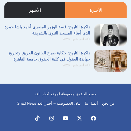
التالية
السابقة
سعود بن عبد العزيز
الأخيرة
الأشهر
نسخ الرابط
ذاكرة التاريخ: قصة الوزير المصري أحمد باشا حمزة
الذي أضاء المسجد النبوي بالشريفة
9 أغسطس، 2026
ذاكرة التاريخ: حكاية صرح القانون العريق وتخريج
جهابذة العقول في كلية الحقوق جامعة القاهرة
9 أغسطس، 2026
جميع الحقوق محفوظة لموقع أخبار الغد
من نحن
أتصل بنا
بيان الخصوصية – أخبار الغد Ghad News
فيسبوك
‫X
‫YouTube
انستقرام
‫TikTok