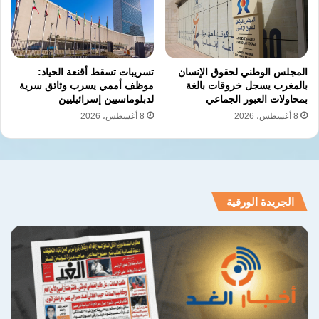
1926م، حيث استغل الأمير سعود بن عبد العزيز آل
سعود تواجده لعقد لقاءات مكثفة مع كبار
المسؤولين، بما في ذلك الملك فؤاد الأول، مما
ساهم في تقريب وجهات النظر، وتخفيف الجفاء
المجلس الوطني لحقوق الإنسان
تسريبات تسقط أقنعة الحياد:
بالمغرب يسجل خروقات بالغة
موظف أممي يسرب وثائق سرية
الدبلوماسي، وإعادة بناء قنوات التواصل الفعال
بمحاولات العبور الجماعي
لدبلوماسيين إسرائيليين
8 أغسطس، 2026
8 أغسطس، 2026
والمباشر بين الدولتين لتعزيز الاستقرار في
المنطقة.
الجريدة الورقية