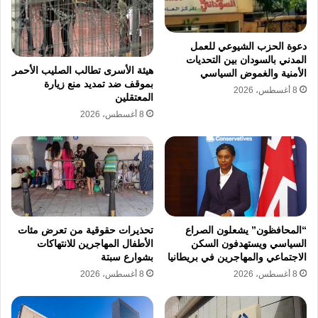
سعود شخصيات بارزة شكلت أعمدة الدولة
الناشئة، وعلى رأسهم الشيخ حافظ وهبة مستشار
دعوة الحزب الشيوعي للعمل
الملك عبد العزيز آل سعود، والشيخ عبد الله
المدني بالسودان بين التحديات
هيئة الأسرى تطالب الصليب الأحمر
الأمنية والغموض السياسي
السليمان الحمدان الملقب بابن سليمان أو الوزير،
بموقف ضد تمديد منع زيارة
8 أغسطس، 2026
المعتقلين
وهو الشخصية الاقتصادية الأهم في مرحلة
8 أغسطس، 2026
التأسيس وأول وزير مالية في تاريخ المملكة
العربية السعودية، حيث ساهم هؤلاء القادة في
تعزيز مسار العلاقات السياسية والاقتصادية بين
الأطراف في تلك الحقبة.
“المحافظون” يشعلون الصراع
تحذيرات حقوقية من تعرض مئات
السياسي ويستهدفون السكن
الأطفال المهاجرين للانتهاكات
سعت هذه الزيارة إلى تلطيف الأجواء وحل
الاجتماعي والمهاجرين في بريطانيا
بشوارع سبتة
الخلافات الدبلوماسية الناجمة عن أزمة المحمل
8 أغسطس، 2026
8 أغسطس، 2026
المصري في موسم حج عام 1344 هـ الموافق لعام