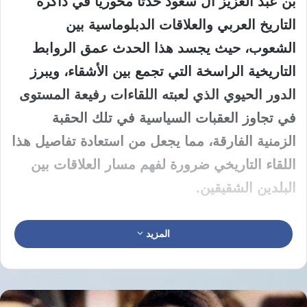
بن عبد العزيز آل سعود حدثا محوريا في ذاكرة
التاريخ العربي والعلاقات الدبلوماسية بين
الشعوب، حيث يجسد هذا الحدث عمق الروابط
التاريخية الراسخة التي تجمع بين الأشقاء، ويبرز
الدور الحيوي الذي لعبته اللقاءات رفيعة المستوى
في تجاوز العقبات السياسية في تلك الحقبة
الزمنية الفارقة، مما يجعل من استعادة تفاصيل هذا
اللقاء التاريخي ضرورة لفهم مسار العلاقات بين
البلدين الشقيقين.
استقبلت أروقة العمل السياسي في عام 1926م
المزيد
حدثا بارزا تمثل في زيارة الأمير سعود بن عبد
العزيز آل سعود، والتي حملت في طياتها دلالات
سياسية واجتماعية عميقة، حيث جاء هذا اللقاء