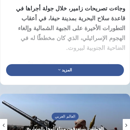
وجاءت تصريحات زامير، خلال جولة أجراها في
قاعدة سلاح البحرية بمدينة حيفا، في أعقاب
التطورات الأخيرة على الجبهة الشمالية وإلغاء
الهجوم الإسرائيلي، الذي كان مخططًا له في
الضاحية الجنوبية لبيروت.
وتابع زامير: “نعمل على استغلال الحد الأقصى من
المزيد
حرية العمل العملياتية الممنوحة لنا، وسنستغل كل
فرصة لإزالة التهديدات التي تستهدف مواطني
إسرائيل وقوات الجيش”.
وأضاف، أن إسرائيل تسعى إلى تعزيز دور سلاح
العالم العربي
البحرية كذراع إستراتيجية بعيدة المدى، وأنه منذ
الحوثيون يستهدفون ميناء المخا بالصواريخ