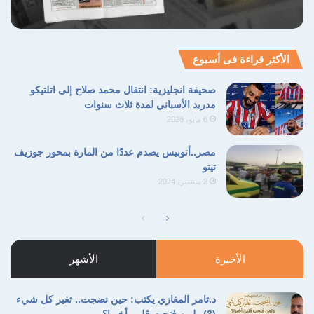
الأكثر قراءة فى أسبوع
صحيفة انجليزية: انتقال محمد صلاح إلى اتلتيكو
مدريد الأسباني لمدة ثلاث سنوات
6 مايو، 2026
مصر..أتوبيس يصدم عددًا من المارة بمحور جوزيف
تيتو
2 سبتمبر، 2024
الصفحة
الصفحة
التالية
السابقة
الأخيرة
الأشهر
د.تامر المغازي يكتب: حين نضجت.. تغير كل شيء