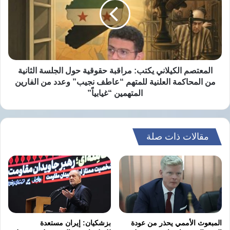
مراقبة
حقوقية
حول
الجلسة
الثانية
من
المحاكمة
المعتصم الكيلاني يكتب: مراقبة حقوقية حول الجلسة الثانية
العلنية
من المحاكمة العلنية للمتهم “عاطف نجيب” وعدد من الفارين
للمتهم
المتهمين “غيابياً”
“عاطف
نجيب”
وعدد
من
مقالات ذات صلة
الفارين
المتهمين
“غيابياً”
المبعوث الأممي يحذر من عودة
بزشكيان: إيران مستعدة