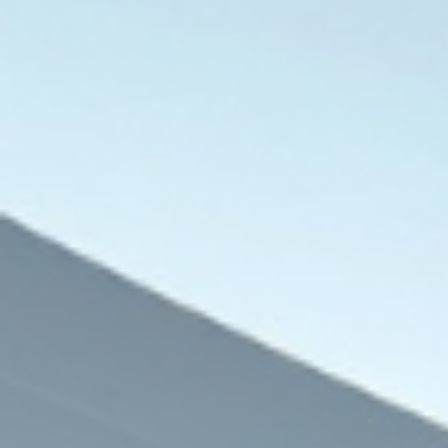
العالم العربي
7 أغسطس، 2026
تصاعد اتهامات الاعتداءات الجنسية بمراكز
مطالب بالرقابة وحماية ا
7 أغسطس، 2026
7 أغسطس، 2026
العراق يسترد ملايين الدولارات والذهب في إطار حملة واسعة لمكافحة الفساد
هيومن رايتس ووتش ترصد تدهور الحقوق والحريات بمصر في ظل سياسات السلطة الحالية
المفوضية المصرية للحقوق والحريات ترصد انتهاكات الصحافة وتوثق تضييق الخناق على الإعلام