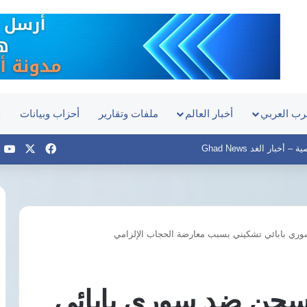
رب العربي
أخبار العالم
ملفات وتقارير
أحزاب وبيانات
ح
‫X
فيسبوك
e
أخبار الغد Ghad News
ري بابائي تشكيني بسبب معارضة الحجاب الإلزامي
فى
ذكرى
ميلادهم
الـ60
لسجن ضد سوري بابائي
حسام