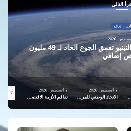
رأ التالي
خبار العالم
برنامج الأغذية العالمي يحذر: النينيو تعمق الجوع الحاد لـ 49 مليون
 إضافي
7 أغسطس، 2026
7 أغسطس، 2026
7 أغسطس، 2026
ت الجنسية بمراكز الشرطة العراقية يثير مطالب بالرقابة وحماية النساء
الاتحاد الوطني للمرأة التونسية: من خيمة جامعة إلى صرح يصارع البقاء
تفاقم الأزمة الاقتصادية في إيران يدفع النساء لبيع البويضات وتأجير الأرحام
كواليس