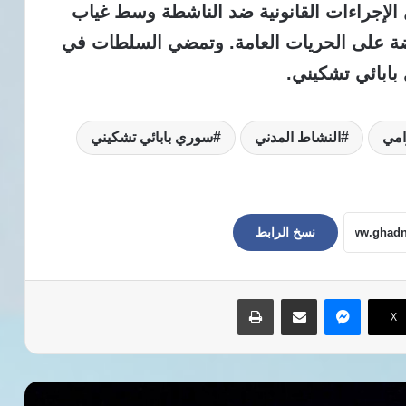
ل الإجراءات القانونية ضد الناشطة وسط غياب
ة على الحريات العامة. وتمضي السلطات في
بابائي تشكيني.
امي
النشاط المدني
سوري بابائي تشكيني
نسخ الرابط
ماسنجر
مشاركة عبر البريد
طباعة
‫X