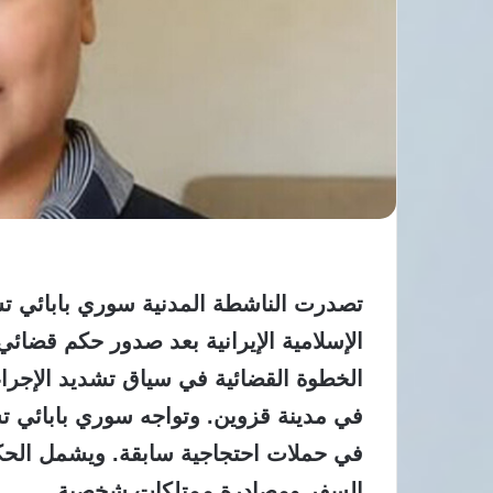
تصدرت الناشطة المدنية سوري بابائي ت
الخطوة القضائية في سياق تشديد الإجرا
في مدينة قزوين. وتواجه سوري بابائي تش
في حملات احتجاجية سابقة. ويشمل الحك
السفر ومصادرة ممتلكات شخصية.