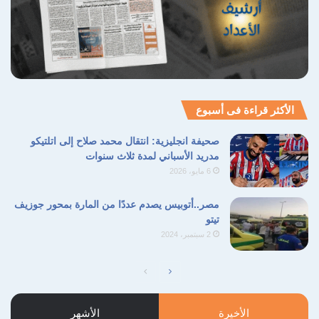
بالمنطقة برمتها دون أفق حقيقي للحل السلمي.
احصائيات اليونسيف
النزاع المسلح
تشريد الأطفال
حروب الشرق الأوسط
الأكثر قراءة فى أسبوع
ضحايا الأطفال
صحيفة انجليزية: انتقال محمد صلاح إلى اتلتيكو
مدريد الأسباني لمدة ثلاث سنوات
نسخ الرابط
6 مايو، 2026
مصر..أتوبيس يصدم عددًا من المارة بمحور جوزيف
تيتو
2 سبتمبر، 2024
الصفحة
الصفحة
التالية
السابقة
الأخيرة
الأشهر