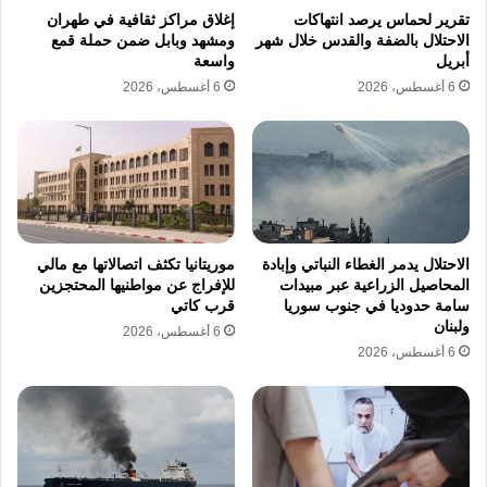
السكنية المكتظة بالسكان حيث بات الأطفال هم
تقرير لحماس يرصد انتهاكات
إغلاق مراكز ثقافية في طهران
الحلقة الأضعف في هذه المعادلة الصفرية التي
الاحتلال بالضفة والقدس خلال شهر
ومشهد وبابل ضمن حملة قمع
أبريل
واسعة
تفتقر لأي معايير لحماية المدنيين مما يدفع
6 أغسطس، 2026
6 أغسطس، 2026
المنظمات الدولية إلى دق ناقوس الخطر بضرورة
التدخل السريع لوقف نزيف الدم وضمان سلامة
الصغار الذين أصبحوا يدفعون فاتورة الحروب التي
لم يختاروها بدمائهم وأرواحهم البريئة.
الاحتلال يدمر الغطاء النباتي وإبادة
موريتانيا تكثف اتصالاتها مع مالي
المحاصيل الزراعية عبر مبيدات
للإفراج عن مواطنيها المحتجزين
تتطلب الأوضاع الميدانية الراهنة تحركاً دولياً عاجلاً
سامة حدوديا في جنوب سوريا
قرب كاتي
للحد من تأثير الحروب المتتالية على النسيج
ولبنان
6 أغسطس، 2026
6 أغسطس، 2026
الاجتماعي والطفولة في المنطقة التي فقدت
الكثير من مقومات استقرارها نتيجة النزاعات
المسلحة حيث بات المشهد العام يصور تشريد
الملايين من الأطفال الذين فقدوا حقهم الأساسي