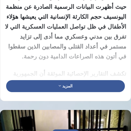
حيث أظهرت البيانات الرسمية الصادرة عن منظمة
اليونسيف حجم الكارثة الإنسانية التي يعيشها هؤلاء
الأطفال في ظل تواصل العمليات العسكرية التي لا
تفرق بين مدني وعسكري مما أدى إلى تزايد
مستمر في أعداد القتلى والمصابين الذين سقطوا
في أتون هذه الصراعات الدامية دون رحمة.
تكشف التقارير الإحصائية الموثقة أن الجمهورية
الإسلامية الإيرانية سجلت النسبة الأعلى من
المزيد
الضحايا بين صفوف الأطفال حيث وصل عدد القتلى
إلى 216 طفلاً بينما بلغ عدد المصابين 1747 طفلاً
نتيجة القصف المباشر والعمليات القتالية المستمرة
في حين جاءت الجمهورية اللبنانية في المرتبة