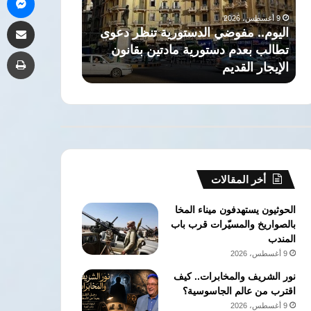
تطالب
العريق
9 أغسطس، 2026
9 أغسطس، 2026
مشاركة 
بعدم
وتخريج
اليوم.. مفوضي الدستورية تنظر دعوى
ذاكرة التاريخ: 
دستورية
جهابذة
تطالب بعدم دستورية مادتين بقانون
العريق وتخريج 
طب
مادتين
العقول
الإيجار القديم
الحقوق جامعة ا
بقانون
في
الإيجار
كلية
القديم
الحقوق
جامعة
القاهرة
أخر المقالات
الحوثيون يستهدفون ميناء المخا
بالصواريخ والمسيّرات قرب باب
المندب
9 أغسطس، 2026
نور الشريف والمخابرات.. كيف
اقترب من عالم الجاسوسية؟
9 أغسطس، 2026