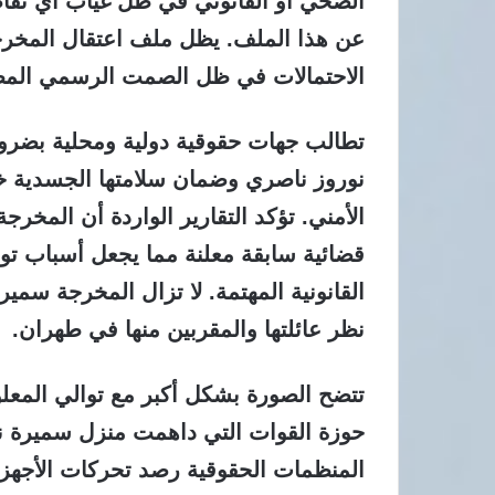
الصحي أو القانوني في ظل غياب أي تفاص
عن هذا الملف. يظل ملف اعتقال المخرج
الاحتمالات في ظل الصمت الرسمي المطبق
تطالب جهات حقوقية دولية ومحلية بضر
نوروز ناصري وضمان سلامتها الجسدية خلا
الأمني. تؤكد التقارير الواردة أن المخ
قضائية سابقة معلنة مما يجعل أسباب توق
القانونية المهتمة. لا تزال المخرجة سمي
نظر عائلتها والمقربين منها في طهران.
تتضح الصورة بشكل أكبر مع توالي المعل
حوزة القوات التي داهمت منزل سميرة نو
المنظمات الحقوقية رصد تحركات الأجهزة ال