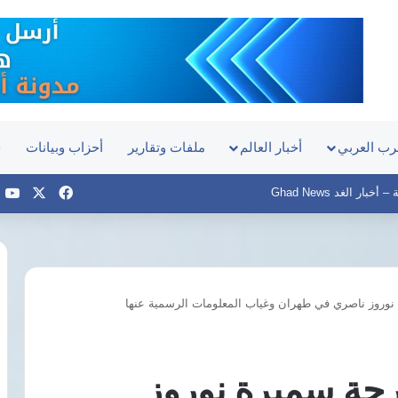
رب العربي
أخبار العالم
ملفات وتقارير
أحزاب وبيانات
ح
‫X
فيسبوك
e
بار الغد Ghad News
نوروز ناصري في طهران وغياب المعلومات الرسمية عنها
قناطر
إدفينا..
تفاصيل
المرحلة
رجة سميرة نوروز
الثالثة