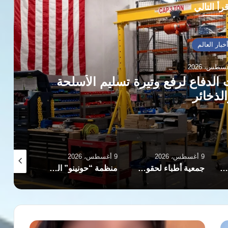
رأ التالي
خبار العالم
لدفاع لرفع وتيرة تسليم الأسلحة
لذخائر
9 أغسطس، 2026
9 أغسطس، 2026
9 أغسطس، 2026
المرصد التونسي لحقوق الإنسان: عوائق إدارية تحرم الأطفال المهاجرين من مقاعد الدراسة
جمعية أطباء لحقوق الإنسان تكشف انتهاكات مروعة تعرض لها الطبيب حسام أبو صفية
منظمة “حونينو” القانونية الإسرائيلية تكشف شبكة الدعم المالي للمستوطنين في الضفة الغربية
تجديد