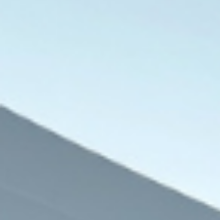
تونس
9 أغسطس، 2026
المرصد التونسي لحقوق الإنسان: عوائق 
المهاجرين من مقاعد ال
9 أغسطس، 2026
9 أغسطس، 2026
الجيش اللبناني يكشف تفاصيل إصابة ثلاثة عسكريين في عمليات تفكيك ذخائر
المرصد الأورومتوسطي لحقوق الإنسان يوثق جرائم استخدام مدنيين دروعا بشرية بقطاع غزة
المكتب الوطني للدفاع عن الأرض ومقاومة الاستيطان يفضح مخططات تهويد الأراضي الفلسطينية