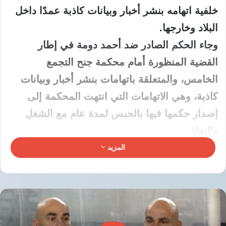
خلفية اتهامه بنشر أخبار وبيانات كاذبة عمدًا داخل
البلاد وخارجها.
وجاء الحكم الصادر ضد أحمد دومة في إطار
القضية المنظورة أمام محكمة جنح التجمع
الخامس، والمتعلقة باتهامات بنشر أخبار وبيانات
كاذبة، وهي الاتهامات التي انتهت المحكمة إلى
إصدار حكمها فيها بالحبس لمدة عام مع الشغل
والنفاذ.
تفاصيل الحكم على أحمد دومة
المزيد
وتضمن الحكم معاقبة أحمد دومة بالحبس سنة مع
الشغل والنفاذ، في القضية المقيدة برقم 4894
لسنة 2026 جنح التجمع الخامس، وذلك بعد نظر
الاتهامات المنسوبة إليه أمام المحكمة المختصة.