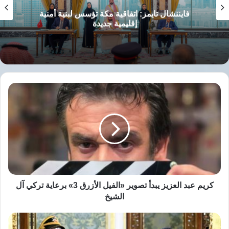
سلام.
فايننشال تايمز: اتفاقية مكة تؤسس لبنية أمنية
إقليمية جديدة
نسخ الرابط
كريم
عبد
العزيز
يبدأ
تصوير
«الفيل
الأزرق
3»
برعاية
تركي
كريم عبد العزيز يبدأ تصوير «الفيل الأزرق 3» برعاية تركي آل
آل
الشيخ
الشيخ
بوتين:
السيسي