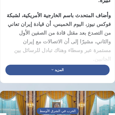
كبيرة.
وأضاف المتحدث باسم الخارجية الأمريكية، لشبكة
فوكس نيوز، اليوم الخميس، أن قيادة إيران تعاني
من التصدع بعد مقتل قادة من الصفين الأول
والثاني، مشيرًا إلى أن الاتصالات مع إيران
مستمرة عبر وسطاء وهناك تبادل للرسائل بين
الجانبين.
المزيد
وتابع: “نستهدف شبكات الإيرادات الإيرانية التي
تحاول الالتفاف على العقوبات الأمريكية، وعقوباتنا
تحرم إيران من مئات الملايين من الدولارات
يوميًا”، مؤكدًا أن أساس المفاوضات سيادة لبنان
وأمنه ونسعى لتوفير محادثات بحسن نية تقود إلى
الحرب في الشرق الأوسط