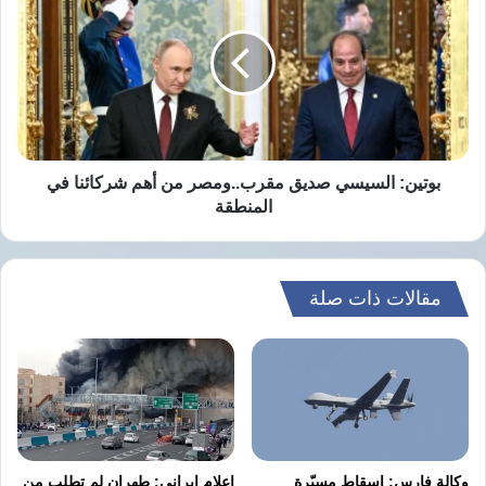
صديق
مقرب..ومصر
من
أهم
شركائنا
في
المنطقة
بوتين: السيسي صديق مقرب..ومصر من أهم شركائنا في
المنطقة
مقالات ذات صلة
وكالة فارس: إسقاط مسيّرة
إعلام إيراني: طهران لم تطلب من