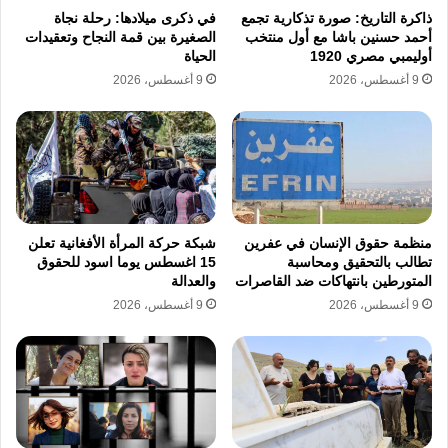
أخرى مثل المتحف البريطاني لضغوط مماثلة لإزالة
ذاكرة التاريخ: صورة تذكارية تجمع
في ذكرى ميلادها: رحلة نجاة
أحمد حسنين باشا مع أول منتخب
الصغيرة بين قمة النجاح وتعقيدات
اسم فلسطين من المعروضات التاريخية بذريعة
أوليمبي مصري 1920
الحياة
9 أغسطس، 2026
9 أغسطس، 2026
قوانين المساواة والخطاب المعادي للسامية.
تواجه الجماعة حالياً سلسلة من الشكاوى الرسمية
أمام هيئة تنظيم عمل المحامين في إنكلترا
ومجلس معايير المحامين لتقييم سلوكها المهني.
منظمة حقوق الإنسان في عفرين
شبكة حركة المرأة الأفغانية تعلن
تؤكد هيئة تنظيم عمل المحامين أن التحقيق لا يزال
تطالب بالتحقيق ومحاسبة
15 اغسطس يوما اسود للحقوق
مستمراً بشأن الشكاوى المقدمة من مراكز
المتورطين بانتهاكات ضد القاصرات
والعدالة
9 أغسطس، 2026
9 أغسطس، 2026
حقوقية متخصصة تسعى لإرساء سابقة قانونية ضد
سوء استغلال الدعاوى القضائية الاستراتيجية.
تطالب هذه الشكاوى بتعليق عضوية كارولين ترنر
وإخضاع أنشطة الجماعة لرقابة صارمة نظراً