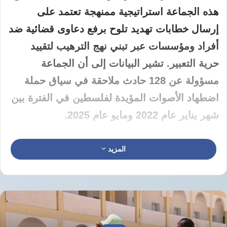
هذه الجماعة استراتيجية ممنهجة تعتمد على
إرسال خطابات تهديد تلوح برفع دعاوى قضائية ضد
أفراد ومؤسسات عبر تبني نهج الترهيب لتقييد
حرية التعبير. تشير البيانات إلى أن الجماعة
مسؤولة عن 128 حادث ملاحقة في سياق حملة
اضطهاد الأصوات المؤيدة لفلسطين في الفترة بين
شهر يناير عام 2022 ومايو عام 2025.
تأسست الجماعة قبل 15 عاماً تحت شعار دعم
المزيد
إسرائيل بالمهارات القانونية ومواجهة حركة
المقاطعة وسحب الاستثمارات وفرض العقوبات
المعروفة باسم بي دي إس. يرأسها جوناثان روكس
وتديرها حالياً المحامية كارولين ترنر وتعتمد في