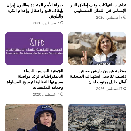
تستمر معاناة ليندسي فورمن وزوجها كريغ فورمن
تداعيات انتهاكات وقف إطلاق النار
خبراء الأمم المتحدة يطالبون إيران
في ظل ظروف احتجاز تتسم بالغموض والحرمان
الإنساني في القطاع الفلسطيني
بإيقاف قمع واعتقال وإعدام الكرد
والبلوش
7 أغسطس، 2026
من الوصول إلى تمثيل قانوني أو محامٍ للدفاع عن
7 أغسطس، 2026
حقوقهما. تواجه ليندسي وكريغ قيوداً مشددة
وصلت إلى حد عزلهما التام عن أي تواصل خارجي
وذلك عقب قيامهما بإجراء مقابلة تضمنت كشف
تفاصيل متعلقة بأوضاع السجون في الجمهورية
الإسلامية الإيرانية مما دفع إدارة السجن لتشديد
منظمة هيومن رايتس ووتش
الجمعية التونسية للنساء
تكشف تفاصيل استهداف الصحفية
الديمقراطيات تؤكد مواصلة
الرقابة الأمنية عليهما.
آمال خليل بجنوب لبنان
مسيرتها النضالية لترسيخ المساواة
وحماية المكتسبات
7 أغسطس، 2026
7 أغسطس، 2026
يبدأ كريغ فورمن إضراباً مفتوحاً عن الطعام كخطوة
احتجاجية أخيرة على استمرار حرمانه من التواصل
مع عائلته والوصول إلى محامٍ متخصص. تخوض
أيضاً غزل مرزبان إضراباً عن الطعام في محاولة