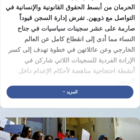
الحرمان من أبسط الحقوق القانونية والإنسانية في
التواصل مع ذويهن. تفرض إدارة السجن قيوداً
صارمة على عشر سجينات سياسيات في جناح
النساء مما أدى إلى انقطاع كامل عن العالم
الخارجي وعن عائلاتهن في خطوة تهدف إلى كسر
الإرادة الفردية للسجينات اللاتي شاركن في
أنشطة احتجاجية مناهضة لأحكام الإعدام داخل
السجن.
المزيد
تشمل قائمة السجينات المحرومات من حقوقهن
إلهه فولادي وفروغ تقي بور وسكينة بروانه وشيوا
إسماعيلي وزهرة صفائي وكُلرخ إيرائي ومرضية
فارسي ووريشة مرادي اللاتي يعانين من عزلة