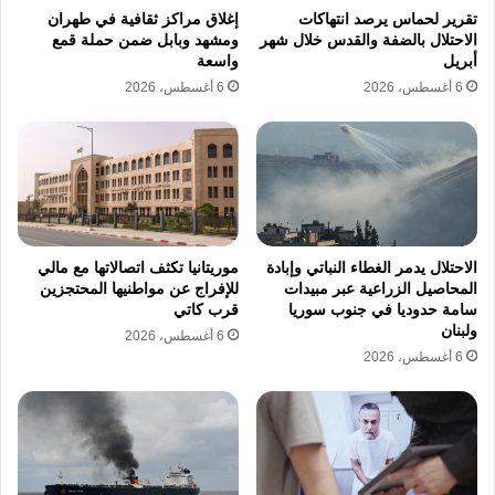
والمدنيين منذ عام 2021 في الجمهورية التونسية
تقرير لحماس يرصد انتهاكات
إغلاق مراكز ثقافية في طهران
حيث تعتمد الجهات القضائية على نصوص قانونية
الاحتلال بالضفة والقدس خلال شهر
ومشهد وبابل ضمن حملة قمع
أبريل
واسعة
جزائية مختلفة لملاحقة الأصوات التي شاركت في
6 أغسطس، 2026
6 أغسطس، 2026
الاحتجاجات السابقة بينما تؤكد الجهات الرسمية
في الجمهورية التونسية التزامها بتطبيق القانون
في كافة الملفات المعروضة على القضاء دون
استثناء لأي طرف كان.
الاحتلال يدمر الغطاء النباتي وإبادة
موريتانيا تكثف اتصالاتها مع مالي
المحاصيل الزراعية عبر مبيدات
للإفراج عن مواطنيها المحتجزين
تتابع منظمات حقوقية مثل الرابطة التونسية للدفاع
سامة حدوديا في جنوب سوريا
قرب كاتي
عن حقوق الإنسان ومنظمة محامون بلا حدود
ولبنان
6 أغسطس، 2026
6 أغسطس، 2026
تطورات هذه الملفات المتعلقة بالاحتجاجات
والتعبير السياسي في الجمهورية التونسية حيث
تشير تقارير هذه المنظمات إلى تزايد عدد الملفات
المفتوحة ضد النشطاء والفاعلين المدنيين في