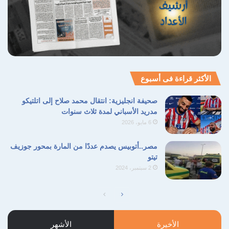
للمحاضر المحررة في هذا الملف منذ عام 2022.
الاحتجاجات
التحقيقات
الجمهورية التونسية
الحقوق المدنية
قيس سعيد
الأكثر قراءة فى أسبوع
نسخ الرابط
صحيفة انجليزية: انتقال محمد صلاح إلى اتلتيكو
مدريد الأسباني لمدة ثلاث سنوات
6 مايو، 2026
مصر..أتوبيس يصدم عددًا من المارة بمحور جوزيف
تيتو
2 سبتمبر، 2024
الصفحة
الصفحة
التالية
السابقة
الأخيرة
الأشهر