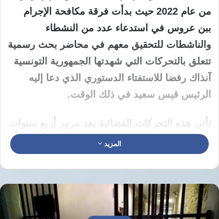
من عام 2022 حيث بدأت فرقة مكافحة الإجرام
ببن عروس في استدعاء عدد من النشطاء
والناشطات للتحقيق معهم في محاضر بحث رسمية
تتعلق بالتحركات التي شهدتها الجمهورية التونسية
آنذاك رفضا للاستفتاء الدستوري الذي دعا إليه
الرئيس قيس سعيد في ذلك الوقت.
تأتي هذه التحركات القضائية بعد مرور أربع سنوات
كاملة على تلك الأحداث الميدانية التي شهدتها
المزيد
الجمهورية التونسية حيث شملت الاستدعاءات
الأخيرة أسماء بعينها من بينها فاطمة المعتمري
وإيمان بن جويرة ورحمة الخشناوي للمثول أمام
الجهات الأمنية المختصة خلال الأيام الجارية