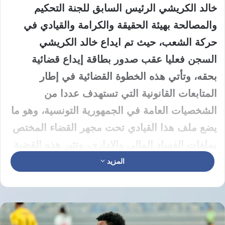
خالد الكريشي الرئيس السابق للجنة التحكيم
والمصالحة بهيئة الحقيقة والكرامة والقيادي في
حركة الشعب، حيث تم ايداع خالد الكريشي
السجن فعليا عقب صدور بطاقة إيداع قضائية
بحقه، وتأتي هذه الخطوة القضائية في إطار
المتابعات القانونية التي تستهدف عددا من
الشخصيات العامة في الجمهورية التونسية، وهو ما
يضع ملف هذا القيادي تحت مجهر القضاء المختص
بملفات الفساد المالي والاداري، وتثير هذه القضية
تساؤلات حول التجاوزات الوظيفية المنسوبة إليه
المزيد
ضمن سياق تطبيق القانون على الجميع دون
استثناء.