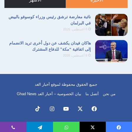
خالد الكريشي
فساد مالي
محكمة الاستئناف
نائبة معارضة ترشق رئيس وزراء كوسوفو بالبيض
نسخ الرابط
في البرلمان
8 أغسطس، 2026
هاكان فيدان يكشف عن دول أخرى تريد الانضمام
إلى اتفاقية “مكة” للدفاع المشترك
8 أغسطس، 2026
جميع الحقوق محفوظة لموقع أخبار الغد
من نحن
أتصل بنا
بيان الخصوصية – أخبار الغد Ghad News
فيسبوك
‫X
‫YouTube
انستقرام
‫TikTok