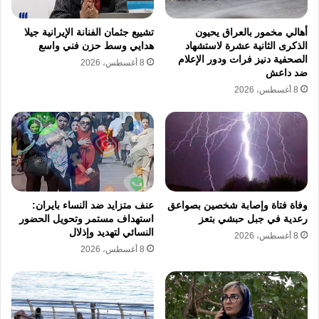
يستند هذا الاجراء القضائي إلى تحقيقات دقيقة
قامت بها دائرة الاتهام المختصة في قضايا الفساد
أهالي مخمور بالعراق يحيون
تشييع جثمان الفنانة الإيرانية جيلا
الذكرى الثانية عشرة لاستشهاد
هدايي وسط حزن فني واسع
المالي، والتي أصدرت قرارها بإيداع خالد الكريشي
الصحفية دنيز فرات ودور الإعلام
8 أغسطس، 2026
ضد داعش
السجن تنفيذا لمقتضيات القانون، ويعد خالد
8 أغسطس، 2026
الكريشي من الأسماء التي شغلت مواقع هامة في
هيئة الحقيقة والكرامة، وتأتي عملية ايداع خالد
الكريشي السجن في ظرف زمني تشهد فيه
الجمهورية التونسية حملة تدقيق شاملة في ملفات
التصرف المالي والإداري للعديد من الهياكل
وفاة فتاة وإصابة شخصين بصواعق
عنف متزايد ضد النساء بايران:
رعدية في جبل حبشي بتعز
استهداف مستمر وتحويل الحضور
والمؤسسات العمومية، وتعمل السلطات القضائية
النسائي لتهديد وإذلال
8 أغسطس، 2026
على تجميع كافة الادلة المتعلقة بقضية خالد
8 أغسطس، 2026
الكريشي لضمان سير العدالة في إطار القانون.
تعتبر قضية خالد الكريشي نموذجا للتعامل مع