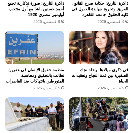
ذاكرة التاريخ: حكاية صرح القانون
ذاكرة التاريخ: صورة تذكارية تجمع
تشارك منظمات أخرى في رصد هذه الانتهاكات،
العريق وتخريج جهابذة العقول في
أحمد حسنين باشا مع أول منتخب
كلية الحقوق جامعة القاهرة
أوليمبي مصري 1920
حيث أصدرت منظمة “هيومينا” لحقوق الإنسان
9 أغسطس، 2026
9 أغسطس، 2026
تقريراً مفصلاً حول اعتقال علماء دين شيعة في
مملكة البحرين. وقع على هذا التقرير تحالف
حقوقي يضم “HuMENA” و”CIVICUS” ومنتدى
البحرين لحقوق الإنسان، مؤكدين جميعاً أن
السلطات فشلت في تقديم أي أدلة قانونية تدعم
في ذكرى ميلادها: رحلة نجاة
منظمة حقوق الإنسان في عفرين
الصغيرة بين قمة النجاح وتعقيدات
تطالب بالتحقيق ومحاسبة
مزاعمها. وتطالب هذه الجهات بضمان السلامة
الحياة
المتورطين بانتهاكات ضد القاصرات
9 أغسطس، 2026
9 أغسطس، 2026
الجسدية والقانونية للمعتقلين واحترام الحقوق
الدينية والسياسية التي كفلها الدستور والمواثيق
الدولية.
تتناول التقارير الدولية كذلك ملف سحب الجنسية