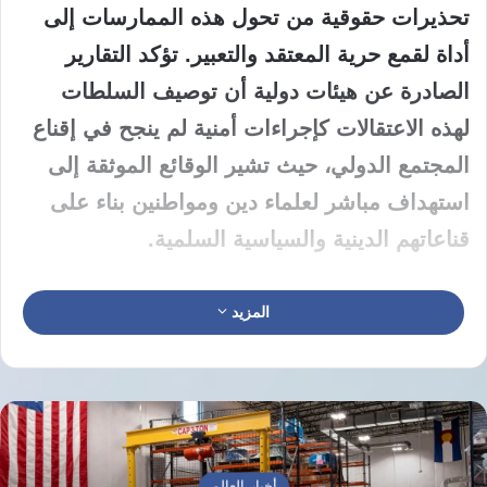
تحذيرات حقوقية من تحول هذه الممارسات إلى
أداة لقمع حرية المعتقد والتعبير. تؤكد التقارير
الصادرة عن هيئات دولية أن توصيف السلطات
لهذه الاعتقالات كإجراءات أمنية لم ينجح في إقناع
المجتمع الدولي، حيث تشير الوقائع الموثقة إلى
استهداف مباشر لعلماء دين ومواطنين بناء على
قناعاتهم الدينية والسياسية السلمية.
تتبنى مملكة البحرين في خطابها الرسمي رواية
المزيد
أمنية تربط الموقوفين بتشكيل خلايا مرتبطة
بالحرس الثوري الإيراني أو مخالفة قوانين الدولة،
لكن التقارير الحقوقية تعيد قراءة هذه الأحداث
كجزء من نهج يستهدف الطائفة الشيعية. وتشدد
أخبار العالم