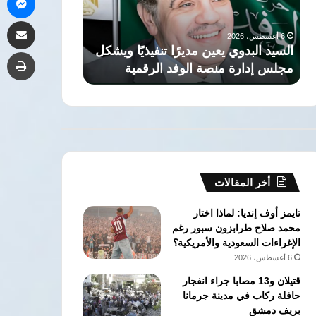
صلاح
أسبوع
6 أغسطس، 2026
6 أغسطس، 2026
مشاركة 
لطرابزون
لـ
السفير التركي بالقاهرة: انتقال محمد
د.أي
سبور
“نور
ذيًا ويشكل
صلاح لطرابزون سبور يجسد الروابط
أسبوع
طب
يجسد
الشريف”
قمية
العميقة بين الشعبين
عن تم
الروابط
وإزاحة
العميقة
الستار
بين
عن
الشعبين
تمثاله
بإسطنبول
أخر المقالات
تايمز أوف إنديا: لماذا اختار
محمد صلاح طرابزون سبور رغم
الإغراءات السعودية والأمريكية؟
6 أغسطس، 2026
قتيلان و13 مصابا جراء انفجار
حافلة ركاب في مدينة جرمانا
بريف دمشق