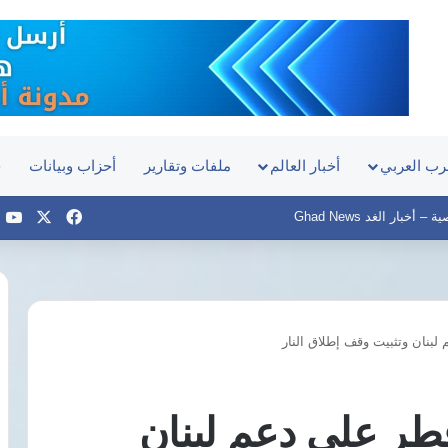
رب العربي
أخبار العالم
ملفات وتقارير
أحزاب وبيانات
ح
‫X
فيسبوك
e
أخبار الغد Ghad News
نان وتثبيت وقف إطلاق النار
السيد
البدوي
يعين
ر على دعم لبنان
مديرًا
تنفيذيًا