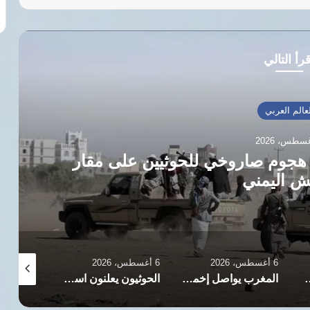
رأ التالي
مقار
تركيا وباكستان وال
6 أغسطس، 2026
6 أغسطس، 2026
المغرب يواصل إخماد حرائق غابة صفرو بعد تضرر 120 هكتارًا
الحوثيون يعلنون استهداف ناقلة نفط سعودية ثانية بصاروخ باليستي في خليج عدن
ترامب يفضّل الاتفاق مع 