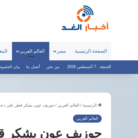
الصفحة الرئيسية
مصر
العالم العربي
المغ
الجمعة , 7 أغسطس 2026
من نحن
أتصل بنا
بيان الخصوصية – 
الرئيسية
/
العالم العربي
/
جوزيف عون يشكر قطر على دعم لب
مصر
الهيئة
تخطط
العامة
العالم العربي
لمجمع
للاستعلامات
جوزيف عون يشكر قط
ألواح
ترد
شمسية
على